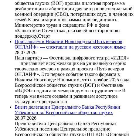
общества глухих (ВОГ) прошла пилотная программа
реабилитации и абилитации для ветеранов специальной
военной операции (СВО), потерявших слух, и членов их
семей.К реализации программы присоединились
Министерство труда и соцзащиты РФ и фонд
«Защитники Отечества», оказав ей всестороннюю
поддержку.Старт
Приглашаем в Нижний Новгород на «Пять вечеров
ОНЛАЙФ» — спектакли на русском жестовом языке
28.07.2026
Наш партнёр — Фестиваль цифрового театра «ИДЕЯ»
— приглашает всех желающих на уникальную серию
творческих вечеров в рамках проекта «Пять вечеров
ОНЛАЙФ». Это первое событие такого формата в
Нижнем Новгороде.Напомним, что в ноябре 2025 года
Всероссийское общество глухих (ВОГ) и Фестиваль
«ИДЕЯ» подписали меморандум о сотрудничестве.И
теперь мы вместе создаём и развиваем доступное
культурное пространство
Визит делегации Центрального Банка Республики
Узбекистан во Всероссийское общество глухих
28.07.2026
Представители Центрального банка Республики
Узбекистан посетили Центральное правление
Всероссийского общества глухих (ЦП ВОГ).Основной