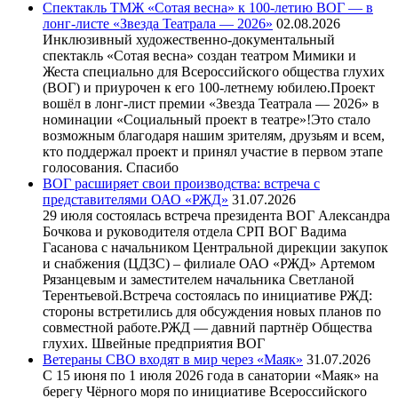
Спектакль ТМЖ «Сотая весна» к 100-летию ВОГ — в
лонг-листе «Звезда Театрала — 2026»
02.08.2026
Инклюзивный художественно-документальный
спектакль «Сотая весна» создан театром Мимики и
Жеста специально для Всероссийского общества глухих
(ВОГ) и приурочен к его 100-летнему юбилею.Проект
вошёл в лонг-лист премии «Звезда Театрала — 2026» в
номинации «Социальный проект в театре»!Это стало
возможным благодаря нашим зрителям, друзьям и всем,
кто поддержал проект и принял участие в первом этапе
голосования. Спасибо
ВОГ расширяет свои производства: встреча с
представителями ОАО «РЖД»
31.07.2026
29 июля состоялась встреча президента ВОГ Александра
Бочкова и руководителя отдела СРП ВОГ Вадима
Гасанова с начальником Центральной дирекции закупок
и снабжения (ЦДЗС) – филиале ОАО «РЖД» Артемом
Рязанцевым и заместителем начальника Светланой
Терентьевой.Встреча состоялась по инициативе РЖД:
стороны встретились для обсуждения новых планов по
совместной работе.РЖД — давний партнёр Общества
глухих. Швейные предприятия ВОГ
Ветераны СВО входят в мир через «Маяк»
31.07.2026
С 15 июня по 1 июля 2026 года в санатории «Маяк» на
берегу Чёрного моря по инициативе Всероссийского