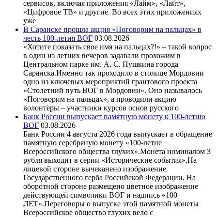
сервисов, включая приложения «Лайм», «Лайт»,
«Цифровое ТВ» и другие. Во всех этих приложениях
уже
В Саранске прошла акция «Поговорим на пальцах» в
честь 100-летия ВОГ
03.08.2026
«Хотите показать свое имя на пальцах?!» – такой вопрос
в один из летних вечеров задавали прохожим в
Центральном парке им. А. С. Пушкина города
Саранска.Именно так проходило в столице Мордовии
одно из ключевых мероприятий грантового проекта
«Столетний путь ВОГ в Мордовии». Оно называлось
«Поговорим на пальцах», а проводили акцию
волонтёры – участники курсов основ русского
Банк России выпускает памятную монету к 100-летию
ВОГ
03.08.2026
Банк России 4 августа 2026 года выпускает в обращение
памятную серебряную монету «100-летие
Всероссийского общества глухих».Монета номиналом 3
рубля выходит в серии «Исторические события».На
лицевой стороне вычеканено изображение
Государственного герба Российской Федерации. На
оборотной стороне размещено цветное изображение
действующей символики ВОГ и надпись «100
ЛЕТ».Переговоры о выпуске этой памятной монеты
Всероссийское общество глухих вело с