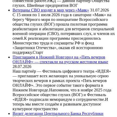
совместной работе.РЖД — давний партнёр Общества
глухих. Швейные предприятия ВОГ
Ветераны СВО входят в мир через «Маяк»
31.07.2026
С 15 июня по 1 июля 2026 года в санатории «Маяк» на
берегу Чёрного моря по инициативе Всероссийского
общества глухих (ВОГ) прошла пилотная программа
реабилитации и абилитации для ветеранов специальной
военной операции (СВО), потерявших слух, и членов их
семей.К реализации программы присоединились
Министерство труда и соцзащиты РФ и фонд
«Защитники Отечества», оказав ей всестороннюю
поддержку.Старт
Приглашаем в Нижний Новгород на «Пять вечеров
ОНЛАЙФ» — спектакли на русском жестовом языке
28.07.2026
Наш партнёр — Фестиваль цифрового театра «ИДЕЯ»
— приглашает всех желающих на уникальную серию
творческих вечеров в рамках проекта «Пять вечеров
ОНЛАЙФ». Это первое событие такого формата в
Нижнем Новгороде.Напомним, что в ноябре 2025 года
Всероссийское общество глухих (ВОГ) и Фестиваль
«ИДЕЯ» подписали меморандум о сотрудничестве.И
теперь мы вместе создаём и развиваем доступное
культурное пространство
Визит делегации Центрального Банка Республики