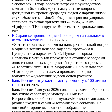
Чебоксарах. В ходе рабочей встречи с руководством
компании были обсуждены актуальные вопросы
доступной цифровой среды для людей с нарушениями
слуха.Экосистема LimeX объединяет ряд популярных
сервисов, включая приложения «Лайм», «Лайт»,
«Цифровое ТВ» и другие. Во всех этих приложениях
уже
В Саранске прошла акция «Поговорим на пальцах» в
честь 100-летия ВОГ
03.08.2026
«Хотите показать свое имя на пальцах?!» – такой вопрос
в один из летних вечеров задавали прохожим в
Центральном парке им. А. С. Пушкина города
Саранска.Именно так проходило в столице Мордовии
одно из ключевых мероприятий грантового проекта
«Столетний путь ВОГ в Мордовии». Оно называлось
«Поговорим на пальцах», а проводили акцию
волонтёры – участники курсов основ русского
Банк России выпускает памятную монету к 100-летию
ВОГ
03.08.2026
Банк России 4 августа 2026 года выпускает в обращение
памятную серебряную монету «100-летие
Всероссийского общества глухих».Монета номиналом 3
рубля выходит в серии «Исторические события».На
лицевой стороне вычеканено изображение