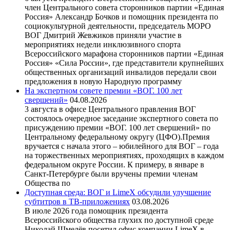
член Центрального совета сторонников партии «Единая
Россия» Александр Бочков и помощник президента по
социокультурной деятельности, председатель МОРО
ВОГ Дмитрий Жевжиков приняли участие в
мероприятиях недели инклюзивного спорта
Всероссийского марафона сторонников партии «Единая
Россия» «Сила России», где представители крупнейших
общественных организаций инвалидов передали свои
предложения в новую Народную программу
На экспертном совете премии «ВОГ. 100 лет
свершений»
04.08.2026
3 августа в офисе Центрального правления ВОГ
состоялось очередное заседание экспертного совета по
присуждению премии «ВОГ. 100 лет свершений» по
Центральному федеральному округу (ЦФО).Премия
вручается с начала этого – юбилейного для ВОГ – года
на торжественных мероприятиях, проходящих в каждом
федеральном округе России. К примеру, в январе в
Санкт-Петербурге были вручены премии членам
Общества по
Доступная среда: ВОГ и LimeX обсудили улучшение
субтитров в ТВ-приложениях
03.08.2026
В июле 2026 года помощник президента
Всероссийского общества глухих по доступной среде
Николай Шмелёв посетил офис компании LimeX в