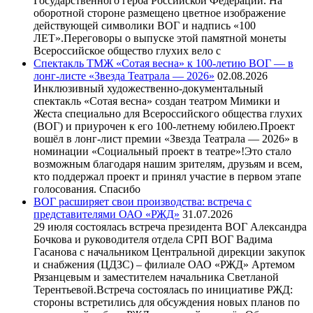
Государственного герба Российской Федерации. На
оборотной стороне размещено цветное изображение
действующей символики ВОГ и надпись «100
ЛЕТ».Переговоры о выпуске этой памятной монеты
Всероссийское общество глухих вело с
Спектакль ТМЖ «Сотая весна» к 100-летию ВОГ — в
лонг-листе «Звезда Театрала — 2026»
02.08.2026
Инклюзивный художественно-документальный
спектакль «Сотая весна» создан театром Мимики и
Жеста специально для Всероссийского общества глухих
(ВОГ) и приурочен к его 100-летнему юбилею.Проект
вошёл в лонг-лист премии «Звезда Театрала — 2026» в
номинации «Социальный проект в театре»!Это стало
возможным благодаря нашим зрителям, друзьям и всем,
кто поддержал проект и принял участие в первом этапе
голосования. Спасибо
ВОГ расширяет свои производства: встреча с
представителями ОАО «РЖД»
31.07.2026
29 июля состоялась встреча президента ВОГ Александра
Бочкова и руководителя отдела СРП ВОГ Вадима
Гасанова с начальником Центральной дирекции закупок
и снабжения (ЦДЗС) – филиале ОАО «РЖД» Артемом
Рязанцевым и заместителем начальника Светланой
Терентьевой.Встреча состоялась по инициативе РЖД:
стороны встретились для обсуждения новых планов по