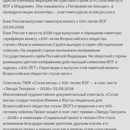
одно из ключевых мероприятий грантового проекта «Столетний путь
ВОГ в Мордовии». Оно называлось «Поговорим на пальцах», а
проводили акцию волонтёры – участники курсов основ русского
Банк России выпускает памятную монету к 100-летию ВОГ
03.08.2026
Банк России 4 августа 2026 года выпускает в обращение памятную
серебряную монету «100-летие Всероссийского общества
глухих».Монета номиналом 3 рубля выходит в серии «Исторические
события».На лицевой стороне вычеканено изображение
Государственного герба Российской Федерации. На оборотной стороне
размещено цветное изображение действующей символики ВОГ и
надпись «100 ЛЕТ».Переговоры о выпуске этой памятной монеты
Всероссийское общество глухих вело с
Спектакль ТМЖ «Сотая весна» к 100-летию ВОГ — в лонг-листе
«Звезда Театрала — 2026»
02.08.2026
Инклюзивный художественно-документальный спектакль «Сотая
весна» создан театром Мимики и Жеста специально для
Всероссийского общества глухих (ВОГ) и приурочен к его 100-
летнему юбилею.Проект вошёл в лонг-лист премии «Звезда Театрала
— 2026» в номинации «Социальный проект в театре»!Это стало
возможным благодаря нашим зрителям, друзьям и всем, кто
поддержал проект и принял участие в первом этапе голосования.