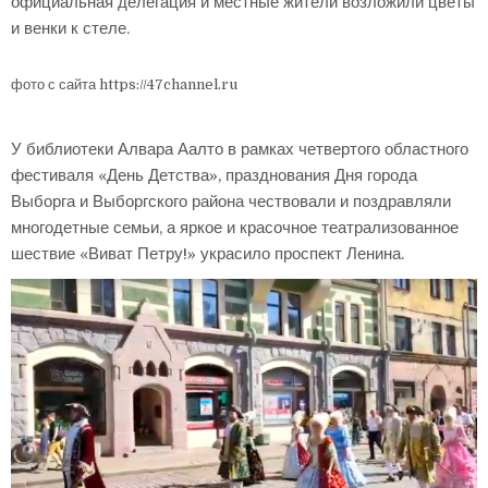
официальная делегация и местные жители возложили цветы
и венки к стеле.
фото с сайта https://47channel.ru
У библиотеки Алвара Аалто в рамках четвертого областного
фестиваля «День Детства», празднования Дня города
Выборга и Выборгского района чествовали и поздравляли
многодетные семьи, а яркое и красочное театрализованное
шествие «Виват Петру!» украсило проспект Ленина.