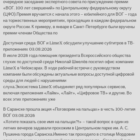
очередное заседание экспертного совета по присуждению премии
«ВОГ. 100 лет свершений» по Центральному федеральному округу
(ЦФО).Премия вручается с начала этого – юбилейного для ВОГ – года
на торжественных мероприятиях, проходящих в каждом федеральном
округе России. К примеру, в январе в Санкт-Петербурге были вручены
премии членам Общества по
Доступная среда: ВОГ и LimeX обсудили улучшение субтитров в ТВ-
приложениях
03.08.2026
В июле 2026 года помощник президента Всероссийского общества
глухих по доступной среде Николай Шмелёв посетил офис компании
LimeX в Чебоксарах. В ходе рабочей встречи с руководством
компании были обсуждены актуальные вопросы доступной цифровой
среды для людей с нарушениями
слуха.Экосистема LimeX объединяет ряд популярных сервисов,
включая приложения «Лайм», «Лайт», «Цифровое ТВ» и другие. Во
всех этих приложениях уже
В Саранске прошла акция «Поговорим на пальцах» в честь 100-летия
ВОГ
03.08.2026
«Хотите показать свое имя на пальцах?!» – такой вопрос в один из
летних вечеров задавали прохожим в Центральном парке им. А. С.
Пушкина города Саранска.Именно так проходило в столице Мордовии