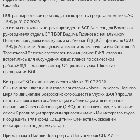
Спасибо
ВОГ расширяет свои производства: встреча с представителями ОАО
«РЖД»
31.07.2026
29 июля состоялась встреча президента ВОГ Александра Бочкова и
руководителя отдела СРП ВОГ Вадима Гасанова с начальником
Центральной дирекции закупок и снабжения (ЦДЗС) – филиале ОАО
«РЖД» Артемом Рязанцевым и заместителем начальника Светланой
Терентьевой.Встреча состоялась по инициативе РЖД: стороны
встретились для обсуждения новых планов по совместной
работе.РЖД — давний партнёр Общества глухих. Швейные
предприятия ВОГ
Ветераны СВО входят в мир через «Маяк»
31.07.2026
С 15 июня по 1 июля 2026 года в санатории «Маяк» на берегу Чёрного
моря по инициативе Всероссийского общества глухих (ВОГ) прошла
пилотная программа реабилитации и абилитации для ветеранов
специальной военной операции (СВО), потерявших слух, и членов их
семей.К реализации программы присоединились Министерство труда
и соцзащиты РФ и фонд «Защитники Отечества», оказав ей
всестороннюю поддержку.Старт
Приглашаем в Нижний Новгород на «Пять вечеров ОНЛАЙФ» —