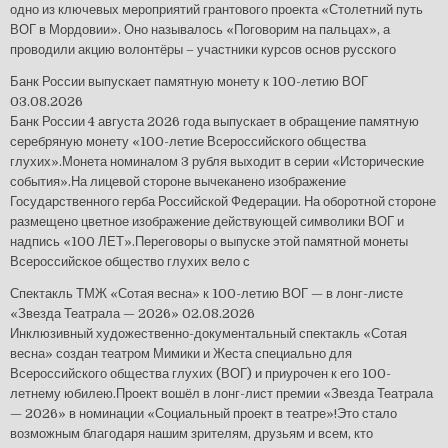
одно из ключевых мероприятий грантового проекта «Столетний путь
ВОГ в Мордовии». Оно называлось «Поговорим на пальцах», а
проводили акцию волонтёры – участники курсов основ русского
Банк России выпускает памятную монету к 100-летию ВОГ
03.08.2026
Банк России 4 августа 2026 года выпускает в обращение памятную
серебряную монету «100-летие Всероссийского общества
глухих».Монета номиналом 3 рубля выходит в серии «Исторические
события».На лицевой стороне вычеканено изображение
Государственного герба Российской Федерации. На оборотной стороне
размещено цветное изображение действующей символики ВОГ и
надпись «100 ЛЕТ».Переговоры о выпуске этой памятной монеты
Всероссийское общество глухих вело с
Спектакль ТМЖ «Сотая весна» к 100-летию ВОГ — в лонг-листе
«Звезда Театрала — 2026»
02.08.2026
Инклюзивный художественно-документальный спектакль «Сотая
весна» создан театром Мимики и Жеста специально для
Всероссийского общества глухих (ВОГ) и приурочен к его 100-
летнему юбилею.Проект вошёл в лонг-лист премии «Звезда Театрала
— 2026» в номинации «Социальный проект в театре»!Это стало
возможным благодаря нашим зрителям, друзьям и всем, кто