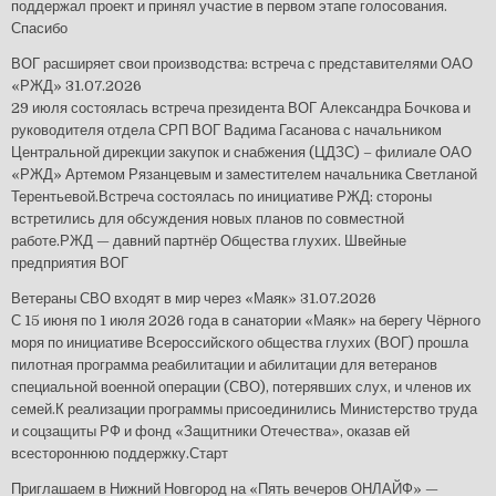
поддержал проект и принял участие в первом этапе голосования.
Спасибо
ВОГ расширяет свои производства: встреча с представителями ОАО
«РЖД»
31.07.2026
29 июля состоялась встреча президента ВОГ Александра Бочкова и
руководителя отдела СРП ВОГ Вадима Гасанова с начальником
Центральной дирекции закупок и снабжения (ЦДЗС) – филиале ОАО
«РЖД» Артемом Рязанцевым и заместителем начальника Светланой
Терентьевой.Встреча состоялась по инициативе РЖД: стороны
встретились для обсуждения новых планов по совместной
работе.РЖД — давний партнёр Общества глухих. Швейные
предприятия ВОГ
Ветераны СВО входят в мир через «Маяк»
31.07.2026
С 15 июня по 1 июля 2026 года в санатории «Маяк» на берегу Чёрного
моря по инициативе Всероссийского общества глухих (ВОГ) прошла
пилотная программа реабилитации и абилитации для ветеранов
специальной военной операции (СВО), потерявших слух, и членов их
семей.К реализации программы присоединились Министерство труда
и соцзащиты РФ и фонд «Защитники Отечества», оказав ей
всестороннюю поддержку.Старт
Приглашаем в Нижний Новгород на «Пять вечеров ОНЛАЙФ» —