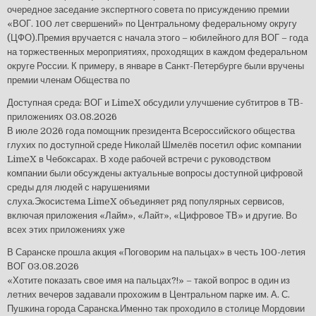
очередное заседание экспертного совета по присуждению премии
«ВОГ. 100 лет свершений» по Центральному федеральному округу
(ЦФО).Премия вручается с начала этого – юбилейного для ВОГ – года
на торжественных мероприятиях, проходящих в каждом федеральном
округе России. К примеру, в январе в Санкт-Петербурге были вручены
премии членам Общества по
Доступная среда: ВОГ и LimeX обсудили улучшение субтитров в ТВ-
приложениях
03.08.2026
В июле 2026 года помощник президента Всероссийского общества
глухих по доступной среде Николай Шмелёв посетил офис компании
LimeX в Чебоксарах. В ходе рабочей встречи с руководством
компании были обсуждены актуальные вопросы доступной цифровой
среды для людей с нарушениями
слуха.Экосистема LimeX объединяет ряд популярных сервисов,
включая приложения «Лайм», «Лайт», «Цифровое ТВ» и другие. Во
всех этих приложениях уже
В Саранске прошла акция «Поговорим на пальцах» в честь 100-летия
ВОГ
03.08.2026
«Хотите показать свое имя на пальцах?!» – такой вопрос в один из
летних вечеров задавали прохожим в Центральном парке им. А. С.
Пушкина города Саранска.Именно так проходило в столице Мордовии