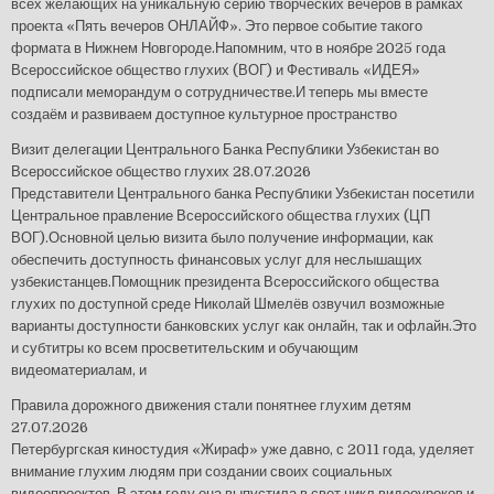
всех желающих на уникальную серию творческих вечеров в рамках
проекта «Пять вечеров ОНЛАЙФ». Это первое событие такого
формата в Нижнем Новгороде.Напомним, что в ноябре 2025 года
Всероссийское общество глухих (ВОГ) и Фестиваль «ИДЕЯ»
подписали меморандум о сотрудничестве.И теперь мы вместе
создаём и развиваем доступное культурное пространство
Визит делегации Центрального Банка Республики Узбекистан во
Всероссийское общество глухих
28.07.2026
Представители Центрального банка Республики Узбекистан посетили
Центральное правление Всероссийского общества глухих (ЦП
ВОГ).Основной целью визита было получение информации, как
обеспечить доступность финансовых услуг для неслышащих
узбекистанцев.Помощник президента Всероссийского общества
глухих по доступной среде Николай Шмелёв озвучил возможные
варианты доступности банковских услуг как онлайн, так и офлайн.Это
и субтитры ко всем просветительским и обучающим
видеоматериалам, и
Правила дорожного движения стали понятнее глухим детям
27.07.2026
Петербургская киностудия «Жираф» уже давно, с 2011 года, уделяет
внимание глухим людям при создании своих социальных
видеопроектов. В этом году она выпустила в свет цикл видеоуроков и