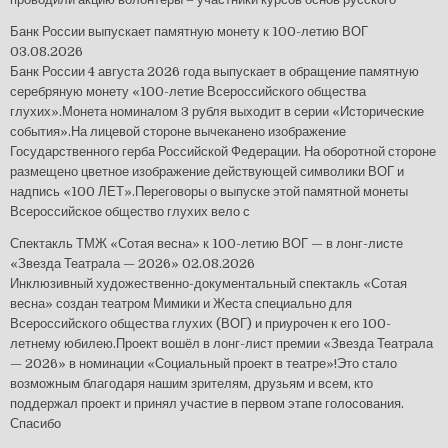
Банк России выпускает памятную монету к 100-летию ВОГ
03.08.2026
Банк России 4 августа 2026 года выпускает в обращение памятную
серебряную монету «100-летие Всероссийского общества
глухих».Монета номиналом 3 рубля выходит в серии «Исторические
события».На лицевой стороне вычеканено изображение
Государственного герба Российской Федерации. На оборотной стороне
размещено цветное изображение действующей символики ВОГ и
надпись «100 ЛЕТ».Переговоры о выпуске этой памятной монеты
Всероссийское общество глухих вело с
Спектакль ТМЖ «Сотая весна» к 100-летию ВОГ — в лонг-листе
«Звезда Театрала — 2026»
02.08.2026
Инклюзивный художественно-документальный спектакль «Сотая
весна» создан театром Мимики и Жеста специально для
Всероссийского общества глухих (ВОГ) и приурочен к его 100-
летнему юбилею.Проект вошёл в лонг-лист премии «Звезда Театрала
— 2026» в номинации «Социальный проект в театре»!Это стало
возможным благодаря нашим зрителям, друзьям и всем, кто
поддержал проект и принял участие в первом этапе голосования.
Спасибо