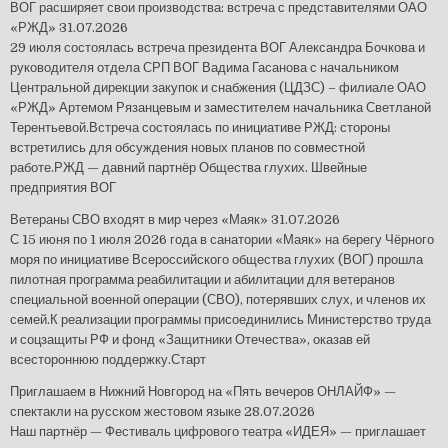
ВОГ расширяет свои производства: встреча с представителями ОАО
«РЖД»
31.07.2026
29 июля состоялась встреча президента ВОГ Александра Бочкова и
руководителя отдела СРП ВОГ Вадима Гасанова с начальником
Центральной дирекции закупок и снабжения (ЦДЗС) – филиале ОАО
«РЖД» Артемом Рязанцевым и заместителем начальника Светланой
Терентьевой.Встреча состоялась по инициативе РЖД: стороны
встретились для обсуждения новых планов по совместной
работе.РЖД — давний партнёр Общества глухих. Швейные
предприятия ВОГ
Ветераны СВО входят в мир через «Маяк»
31.07.2026
С 15 июня по 1 июля 2026 года в санатории «Маяк» на берегу Чёрного
моря по инициативе Всероссийского общества глухих (ВОГ) прошла
пилотная программа реабилитации и абилитации для ветеранов
специальной военной операции (СВО), потерявших слух, и членов их
семей.К реализации программы присоединились Министерство труда
и соцзащиты РФ и фонд «Защитники Отечества», оказав ей
всестороннюю поддержку.Старт
Приглашаем в Нижний Новгород на «Пять вечеров ОНЛАЙФ» —
спектакли на русском жестовом языке
28.07.2026
Наш партнёр — Фестиваль цифрового театра «ИДЕЯ» — приглашает