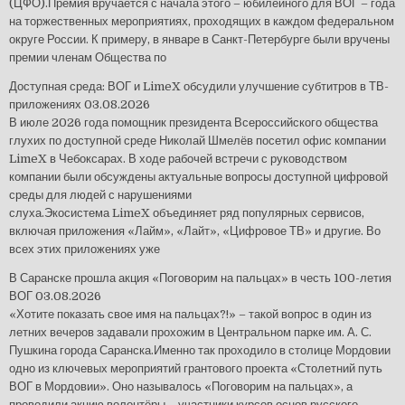
(ЦФО).Премия вручается с начала этого – юбилейного для ВОГ – года
на торжественных мероприятиях, проходящих в каждом федеральном
округе России. К примеру, в январе в Санкт-Петербурге были вручены
премии членам Общества по
Доступная среда: ВОГ и LimeX обсудили улучшение субтитров в ТВ-
приложениях
03.08.2026
В июле 2026 года помощник президента Всероссийского общества
глухих по доступной среде Николай Шмелёв посетил офис компании
LimeX в Чебоксарах. В ходе рабочей встречи с руководством
компании были обсуждены актуальные вопросы доступной цифровой
среды для людей с нарушениями
слуха.Экосистема LimeX объединяет ряд популярных сервисов,
включая приложения «Лайм», «Лайт», «Цифровое ТВ» и другие. Во
всех этих приложениях уже
В Саранске прошла акция «Поговорим на пальцах» в честь 100-летия
ВОГ
03.08.2026
«Хотите показать свое имя на пальцах?!» – такой вопрос в один из
летних вечеров задавали прохожим в Центральном парке им. А. С.
Пушкина города Саранска.Именно так проходило в столице Мордовии
одно из ключевых мероприятий грантового проекта «Столетний путь
ВОГ в Мордовии». Оно называлось «Поговорим на пальцах», а
проводили акцию волонтёры – участники курсов основ русского