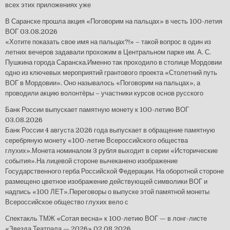
всех этих приложениях уже
В Саранске прошла акция «Поговорим на пальцах» в честь 100-летия
ВОГ
03.08.2026
«Хотите показать свое имя на пальцах?!» – такой вопрос в один из
летних вечеров задавали прохожим в Центральном парке им. А. С.
Пушкина города Саранска.Именно так проходило в столице Мордовии
одно из ключевых мероприятий грантового проекта «Столетний путь
ВОГ в Мордовии». Оно называлось «Поговорим на пальцах», а
проводили акцию волонтёры – участники курсов основ русского
Банк России выпускает памятную монету к 100-летию ВОГ
03.08.2026
Банк России 4 августа 2026 года выпускает в обращение памятную
серебряную монету «100-летие Всероссийского общества
глухих».Монета номиналом 3 рубля выходит в серии «Исторические
события».На лицевой стороне вычеканено изображение
Государственного герба Российской Федерации. На оборотной стороне
размещено цветное изображение действующей символики ВОГ и
надпись «100 ЛЕТ».Переговоры о выпуске этой памятной монеты
Всероссийское общество глухих вело с
Спектакль ТМЖ «Сотая весна» к 100-летию ВОГ — в лонг-листе
«Звезда Театрала — 2026»
02.08.2026