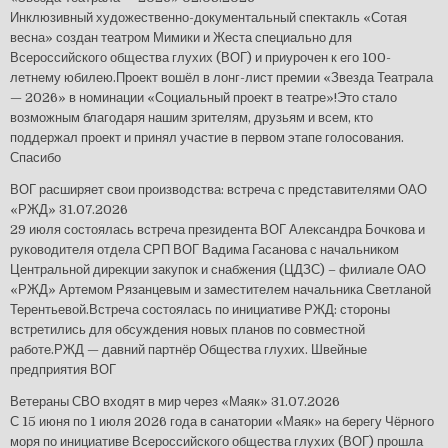
Инклюзивный художественно-документальный спектакль «Сотая
весна» создан театром Мимики и Жеста специально для
Всероссийского общества глухих (ВОГ) и приурочен к его 100-
летнему юбилею.Проект вошёл в лонг-лист премии «Звезда Театрала
— 2026» в номинации «Социальный проект в театре»!Это стало
возможным благодаря нашим зрителям, друзьям и всем, кто
поддержал проект и принял участие в первом этапе голосования.
Спасибо
ВОГ расширяет свои производства: встреча с представителями ОАО
«РЖД»
31.07.2026
29 июля состоялась встреча президента ВОГ Александра Бочкова и
руководителя отдела СРП ВОГ Вадима Гасанова с начальником
Центральной дирекции закупок и снабжения (ЦДЗС) – филиале ОАО
«РЖД» Артемом Рязанцевым и заместителем начальника Светланой
Терентьевой.Встреча состоялась по инициативе РЖД: стороны
встретились для обсуждения новых планов по совместной
работе.РЖД — давний партнёр Общества глухих. Швейные
предприятия ВОГ
Ветераны СВО входят в мир через «Маяк»
31.07.2026
С 15 июня по 1 июля 2026 года в санатории «Маяк» на берегу Чёрного
моря по инициативе Всероссийского общества глухих (ВОГ) прошла