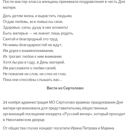
После мастер-класса женщины принимали поздравления в честь Дня
матери.
Дать детям жизнь и вырастить людьми,
Отдав любовь, все помыслы свои,
Здоровье, силы, душу в них вложить!
Быть матерью — не значит лишь родить.
Святой и благородный это труд.
Но мамы благодарностей не ждут,
Им дорого взаимопонимание,
Их трогает любое к ним внимание.
Хотя бы раз в году, в День матерей,
Им расскажите о любви своей,
Не пожалев ни слов, ни слез из глаз,
Пока они способны слышать вас…
Вести из Сертолово
24 ноября администрация МО Сертолово врамках празднования Дня
матери организовала для представительниц общественных
организаций посещение концерта «Русский вечер», который проходит
в Николаевском дворце.
От общества глухих концерт посетили Ирина Петрова и Марина