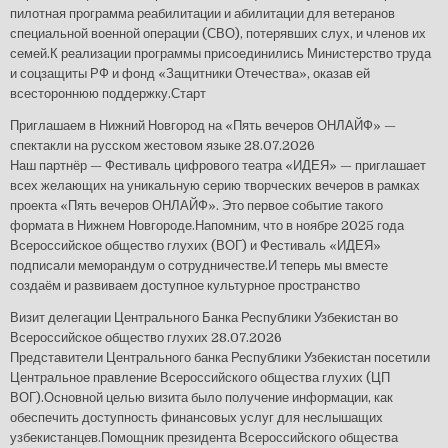
пилотная программа реабилитации и абилитации для ветеранов
специальной военной операции (СВО), потерявших слух, и членов их
семей.К реализации программы присоединились Министерство труда
и соцзащиты РФ и фонд «Защитники Отечества», оказав ей
всестороннюю поддержку.Старт
Приглашаем в Нижний Новгород на «Пять вечеров ОНЛАЙФ» —
спектакли на русском жестовом языке
28.07.2026
Наш партнёр — Фестиваль цифрового театра «ИДЕЯ» — приглашает
всех желающих на уникальную серию творческих вечеров в рамках
проекта «Пять вечеров ОНЛАЙФ». Это первое событие такого
формата в Нижнем Новгороде.Напомним, что в ноябре 2025 года
Всероссийское общество глухих (ВОГ) и Фестиваль «ИДЕЯ»
подписали меморандум о сотрудничестве.И теперь мы вместе
создаём и развиваем доступное культурное пространство
Визит делегации Центрального Банка Республики Узбекистан во
Всероссийское общество глухих
28.07.2026
Представители Центрального банка Республики Узбекистан посетили
Центральное правление Всероссийского общества глухих (ЦП
ВОГ).Основной целью визита было получение информации, как
обеспечить доступность финансовых услуг для неслышащих
узбекистанцев.Помощник президента Всероссийского общества