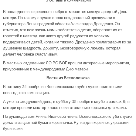
Оставьте комментарий
В последнее воскресенье ноября отмечается международный День
матери. По такому случаю слова поздравлений прозвучали от
губернатора Ленинградской области Александра Дрозденко. Он
отметил, что всю жизнь мамы заботятся о детях, оберегают их от
горестей и невзгод, как никто другой радуются их успехам,
поддерживают детей, когда им тяжело. Дрозденко поблагодарил их за
душевную щедрость, доброту, безоговорочную любовь, которая
делает человека счастливым.
В местных отделениях ЛО РО ВОГ прошли интересные мероприятия,
приуроченные к международному Дню матери.
Вести из Всеволожска
В пятницу 24 ноября во Всеволожском клубе глухих приготовили
новогоднюю композицию.
А уже на следующий день, в субботу 25 ноября в клубе в рамках Дня
матери провели мастер-класс по изготовлению корзинки для мамы.
По руководством Янины Ивановой члены Всеволожского клуба глухих
делали из цветной бумаги корзиночки. Ручки для корзинок украшали
бусинками.