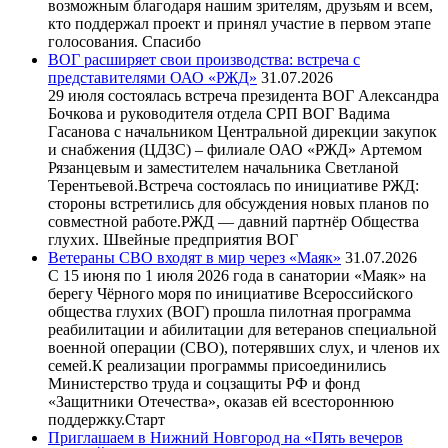
возможным благодаря нашим зрителям, друзьям и всем,
кто поддержал проект и принял участие в первом этапе
голосования. Спасибо
ВОГ расширяет свои производства: встреча с
представителями ОАО «РЖД»
31.07.2026
29 июля состоялась встреча президента ВОГ Александра
Бочкова и руководителя отдела СРП ВОГ Вадима
Гасанова с начальником Центральной дирекции закупок
и снабжения (ЦДЗС) – филиале ОАО «РЖД» Артемом
Рязанцевым и заместителем начальника Светланой
Терентьевой.Встреча состоялась по инициативе РЖД:
стороны встретились для обсуждения новых планов по
совместной работе.РЖД — давний партнёр Общества
глухих. Швейные предприятия ВОГ
Ветераны СВО входят в мир через «Маяк»
31.07.2026
С 15 июня по 1 июля 2026 года в санатории «Маяк» на
берегу Чёрного моря по инициативе Всероссийского
общества глухих (ВОГ) прошла пилотная программа
реабилитации и абилитации для ветеранов специальной
военной операции (СВО), потерявших слух, и членов их
семей.К реализации программы присоединились
Министерство труда и соцзащиты РФ и фонд
«Защитники Отечества», оказав ей всестороннюю
поддержку.Старт
Приглашаем в Нижний Новгород на «Пять вечеров