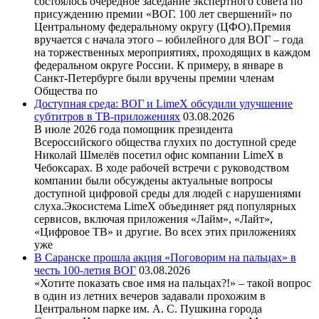
состоялось очередное заседание экспертного совета по
присуждению премии «ВОГ. 100 лет свершений» по
Центральному федеральному округу (ЦФО).Премия
вручается с начала этого – юбилейного для ВОГ – года
на торжественных мероприятиях, проходящих в каждом
федеральном округе России. К примеру, в январе в
Санкт-Петербурге были вручены премии членам
Общества по
Доступная среда: ВОГ и LimeX обсудили улучшение
субтитров в ТВ-приложениях
03.08.2026
В июле 2026 года помощник президента
Всероссийского общества глухих по доступной среде
Николай Шмелёв посетил офис компании LimeX в
Чебоксарах. В ходе рабочей встречи с руководством
компании были обсуждены актуальные вопросы
доступной цифровой среды для людей с нарушениями
слуха.Экосистема LimeX объединяет ряд популярных
сервисов, включая приложения «Лайм», «Лайт»,
«Цифровое ТВ» и другие. Во всех этих приложениях
уже
В Саранске прошла акция «Поговорим на пальцах» в
честь 100-летия ВОГ
03.08.2026
«Хотите показать свое имя на пальцах?!» – такой вопрос
в один из летних вечеров задавали прохожим в
Центральном парке им. А. С. Пушкина города