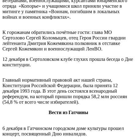
ветеранами, военнослужащими, курсантами юнармейского
отряда «Копорье» и учащимися школ приняли участие в
митинге у памятника «Воинам, погибшим в локальных
войнах и военных конфликтах».
К горожанам обратились почётные гости: глава МО
Сертолово Сергей Коломыцев, отец Героя России гвардии
лейтенанта Дмитрия Кожемякина полковник в отставке
Сергей Кожемякин и военнослужащий ЛенВО.
12 декабря в Сертоловском клубе глухих прошла беседа о Дне
конституции.
Главный нормативный правовой акт нашей страны,
Конституция Российской Федерации, была принята 12
декабря 1993 года. В этот день состоялся всенародный
референдум, на который пришли порядка 58,2 млн россиян
(54,8 % от всего числе избирателей).
Вести из Гатчины
6 декабря в Гатчинском городском доме культуры прошел
концерт, посвященный Дню инвалидов.