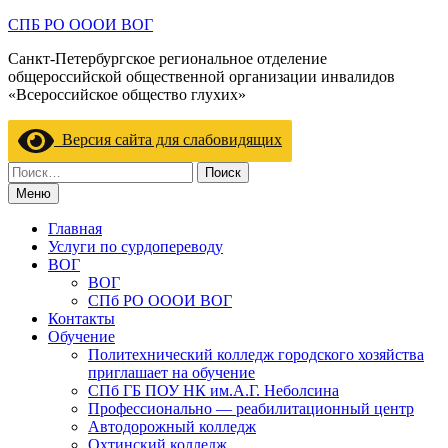
Перейти
СПБ РО ОООИ ВОГ
к
Санкт-Петербургское региональное отделение
содержимому
общероссийской общественной организации инвалидов
«Всероссийское общество глухих»
Версия сайта для слабовидящих
Найти:
Меню
Главная
Услуги по сурдопереводу
ВОГ
ВОГ
СПб РО ОООИ ВОГ
Контакты
Обучение
Политехнический колледж городского хозяйства
приглашает на обучение
СПб ГБ ПОУ НК им.А.Г. Неболсина
Профессионально — реабилитационный центр
Автодорожный колледж
Охтинский колледж