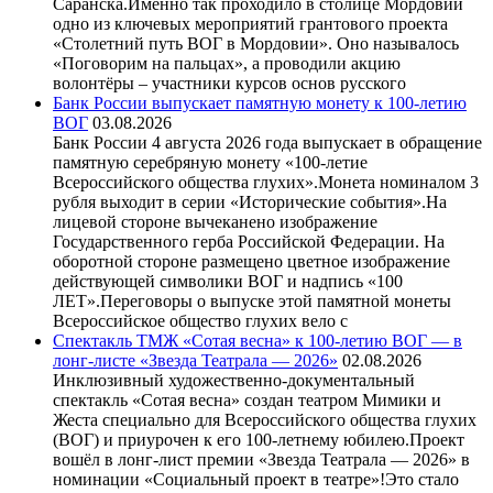
Саранска.Именно так проходило в столице Мордовии
одно из ключевых мероприятий грантового проекта
«Столетний путь ВОГ в Мордовии». Оно называлось
«Поговорим на пальцах», а проводили акцию
волонтёры – участники курсов основ русского
Банк России выпускает памятную монету к 100-летию
ВОГ
03.08.2026
Банк России 4 августа 2026 года выпускает в обращение
памятную серебряную монету «100-летие
Всероссийского общества глухих».Монета номиналом 3
рубля выходит в серии «Исторические события».На
лицевой стороне вычеканено изображение
Государственного герба Российской Федерации. На
оборотной стороне размещено цветное изображение
действующей символики ВОГ и надпись «100
ЛЕТ».Переговоры о выпуске этой памятной монеты
Всероссийское общество глухих вело с
Спектакль ТМЖ «Сотая весна» к 100-летию ВОГ — в
лонг-листе «Звезда Театрала — 2026»
02.08.2026
Инклюзивный художественно-документальный
спектакль «Сотая весна» создан театром Мимики и
Жеста специально для Всероссийского общества глухих
(ВОГ) и приурочен к его 100-летнему юбилею.Проект
вошёл в лонг-лист премии «Звезда Театрала — 2026» в
номинации «Социальный проект в театре»!Это стало