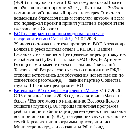
(ВОГ) и приурочен к его 100-летнему юбилею.Проект
вошёл в лонг-лист премии «Звезда Театрала — 2026» в
номинации «Социальный проект в театре»!Это стало
возможным благодаря нашим зрителям, друзьям и всем,
кто поддержал проект и принял участие в первом этапе
голосования. Спасибо
ВОГ расширяет свои производства: встреча с
представителями ОАО «РЖД»
31.07.2026
29 июля состоялась встреча президента ВОГ Александра
Бочкова и руководителя отдела СРП ВОГ Вадима
Гасанова с начальником Центральной дирекции закупок
и снабжения (ЦДЗС) – филиале ОАО «РЖД» Артемом
Рязанцевым и заместителем начальника Светланой
Терентьевой.Встреча состоялась по инициативе РЖД:
стороны встретились для обсуждения новых планов по
совместной работе.РЖД — давний партнёр Общества
глухих. Швейные предприятия ВОГ
Ветераны СВО входят в мир через «Маяк»
31.07.2026
С 15 июня по 1 июля 2026 года в санатории «Маяк» на
берегу Чёрного моря по инициативе Всероссийского
общества глухих (ВОГ) прошла пилотная программа
реабилитации и абилитации для ветеранов специальной
военной операции (СВО), потерявших слух, и членов их
семей.К реализации программы присоединились
Министерство труда и соцзащиты РФ и фонд