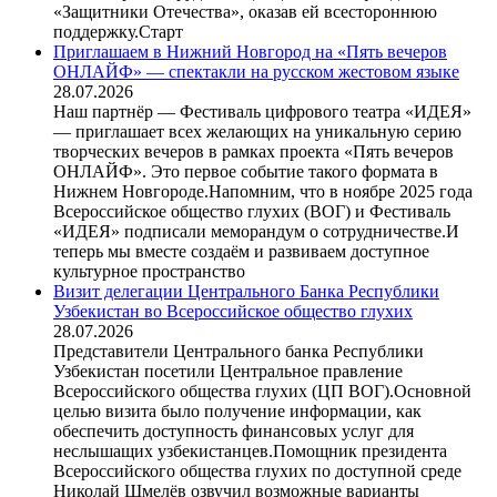
«Защитники Отечества», оказав ей всестороннюю
поддержку.Старт
Приглашаем в Нижний Новгород на «Пять вечеров
ОНЛАЙФ» — спектакли на русском жестовом языке
28.07.2026
Наш партнёр — Фестиваль цифрового театра «ИДЕЯ»
— приглашает всех желающих на уникальную серию
творческих вечеров в рамках проекта «Пять вечеров
ОНЛАЙФ». Это первое событие такого формата в
Нижнем Новгороде.Напомним, что в ноябре 2025 года
Всероссийское общество глухих (ВОГ) и Фестиваль
«ИДЕЯ» подписали меморандум о сотрудничестве.И
теперь мы вместе создаём и развиваем доступное
культурное пространство
Визит делегации Центрального Банка Республики
Узбекистан во Всероссийское общество глухих
28.07.2026
Представители Центрального банка Республики
Узбекистан посетили Центральное правление
Всероссийского общества глухих (ЦП ВОГ).Основной
целью визита было получение информации, как
обеспечить доступность финансовых услуг для
неслышащих узбекистанцев.Помощник президента
Всероссийского общества глухих по доступной среде
Николай Шмелёв озвучил возможные варианты