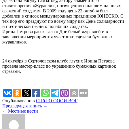
Дагестана Расулу Гамзатову, автору знаменитого
стихотворения «Журавли», посвященного павшим на полях
сражений солдатам. В 2009 году день 22 октября был
добавлен в список международных праздников ЮНЕСКО. С
тех пор его празднуют по всему миру как День солидарности
и поэтической песни о погибших солдатах.
Ирина Петрова рассказала о Дне белый журавлей и в
завершении мероприятия участники сделали бумажных
журавликов.
24 октября в Сертоловском клубе глухих Ирина Петрова
провела мастер-класс по украшению бумажных картинок
стразами.
Опубликовано в
СПб РО ОООИ ВОГ
Навигация
Предыдущая запись →
← Местные вести
по
записям