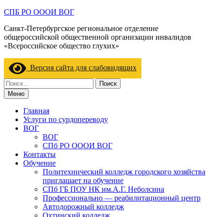
Перейти
СПБ РО ОООИ ВОГ
к
Санкт-Петербургское региональное отделение
содержимому
общероссийской общественной организации инвалидов
«Всероссийское общество глухих»
Версия сайта для слабовидящих
Найти:
Меню
Главная
Услуги по сурдопереводу
ВОГ
ВОГ
СПб РО ОООИ ВОГ
Контакты
Обучение
Политехнический колледж городского хозяйства
приглашает на обучение
СПб ГБ ПОУ НК им.А.Г. Неболсина
Профессионально — реабилитационный центр
Автодорожный колледж
Охтинский колледж