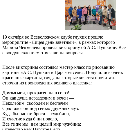
19 октября во Всеволожском клубе глухих прошло
мероприятие «Лицея день заветный», в рамках которого
Марина Чекменева провела викторину об А.С. Пушкине. Все
с воодушевлением отвечали на вопросы.
После викторины состоялся мастер-класс по рисованию
картины «А.С. Пушкин в Царском селе». Получились очень
красочные картины, глядя на которые хочется прочитать
строчки из произведения великого классика:
Друзья мои, прекрасен наш союз!
Он как душа неразделим и вечен —
Неколебим, свободен и беспечен
Срастался он под сенью дружных муз.
Куда бы нас ни бросила судьбина,
И счастие куда б ни повело,
Все те же мы: нам целый мир чужбина;
Отечество нам Царское Село.