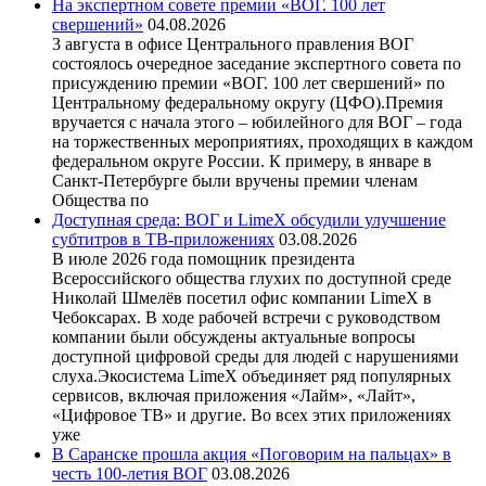
На экспертном совете премии «ВОГ. 100 лет
свершений»
04.08.2026
3 августа в офисе Центрального правления ВОГ
состоялось очередное заседание экспертного совета по
присуждению премии «ВОГ. 100 лет свершений» по
Центральному федеральному округу (ЦФО).Премия
вручается с начала этого – юбилейного для ВОГ – года
на торжественных мероприятиях, проходящих в каждом
федеральном округе России. К примеру, в январе в
Санкт-Петербурге были вручены премии членам
Общества по
Доступная среда: ВОГ и LimeX обсудили улучшение
субтитров в ТВ-приложениях
03.08.2026
В июле 2026 года помощник президента
Всероссийского общества глухих по доступной среде
Николай Шмелёв посетил офис компании LimeX в
Чебоксарах. В ходе рабочей встречи с руководством
компании были обсуждены актуальные вопросы
доступной цифровой среды для людей с нарушениями
слуха.Экосистема LimeX объединяет ряд популярных
сервисов, включая приложения «Лайм», «Лайт»,
«Цифровое ТВ» и другие. Во всех этих приложениях
уже
В Саранске прошла акция «Поговорим на пальцах» в
честь 100-летия ВОГ
03.08.2026