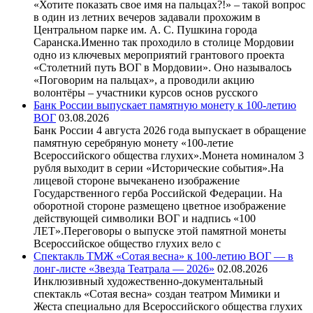
«Хотите показать свое имя на пальцах?!» – такой вопрос
в один из летних вечеров задавали прохожим в
Центральном парке им. А. С. Пушкина города
Саранска.Именно так проходило в столице Мордовии
одно из ключевых мероприятий грантового проекта
«Столетний путь ВОГ в Мордовии». Оно называлось
«Поговорим на пальцах», а проводили акцию
волонтёры – участники курсов основ русского
Банк России выпускает памятную монету к 100-летию
ВОГ
03.08.2026
Банк России 4 августа 2026 года выпускает в обращение
памятную серебряную монету «100-летие
Всероссийского общества глухих».Монета номиналом 3
рубля выходит в серии «Исторические события».На
лицевой стороне вычеканено изображение
Государственного герба Российской Федерации. На
оборотной стороне размещено цветное изображение
действующей символики ВОГ и надпись «100
ЛЕТ».Переговоры о выпуске этой памятной монеты
Всероссийское общество глухих вело с
Спектакль ТМЖ «Сотая весна» к 100-летию ВОГ — в
лонг-листе «Звезда Театрала — 2026»
02.08.2026
Инклюзивный художественно-документальный
спектакль «Сотая весна» создан театром Мимики и
Жеста специально для Всероссийского общества глухих