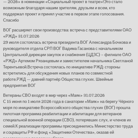
— 2026» в номинации «Социальный проект в театре»!Это стало
возможным благодаря нашим зрителям, друзьям и всем, кто
поддержал проект и принял участие в первом этапе голосования.
Спасибо
ВОГ расширяет свои производства: встреча с представителями ОАО
«РЖД»
31.07.2026
29 июля состоялась встреча президента ВОГ Александра Бочкова и
руководителя отдела СРП ВОГ Вадима Гасанова с начальником
Центральной дирекции закупок и снабжения (ЦДЗС) – филиале ОАО
«РЖД» Артемом Рязанцевым и заместителем начальника Светланой
Терентьевой.Встреча состоялась по инициативе РЖД: стороны
встретились для обсуждения новых планов по совместной
работе.РЖД — давний партнёр Общества глухих. Швейные
предприятия ВОГ
Ветераны СВО входят в мир через «Маяк»
31.07.2026
С 15 июня по 1 июля 2026 года в санатории «Маяк» на берегу Чёрного
моря по инициативе Всероссийского общества глухих (ВОГ) прошла
пилотная программа реабилитации и абилитации для ветеранов
специальной военной операции (СВО), потерявших слух, и членов их
семей.К реализации программы присоединились Министерство труда
и соцзащиты РФ и фонд «Защитники Отечества», оказав ей