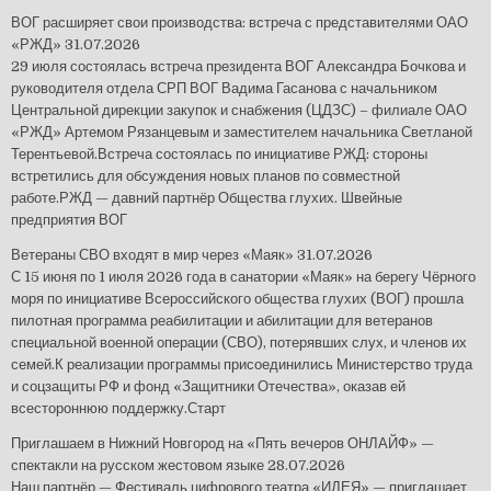
ВОГ расширяет свои производства: встреча с представителями ОАО
«РЖД»
31.07.2026
29 июля состоялась встреча президента ВОГ Александра Бочкова и
руководителя отдела СРП ВОГ Вадима Гасанова с начальником
Центральной дирекции закупок и снабжения (ЦДЗС) – филиале ОАО
«РЖД» Артемом Рязанцевым и заместителем начальника Светланой
Терентьевой.Встреча состоялась по инициативе РЖД: стороны
встретились для обсуждения новых планов по совместной
работе.РЖД — давний партнёр Общества глухих. Швейные
предприятия ВОГ
Ветераны СВО входят в мир через «Маяк»
31.07.2026
С 15 июня по 1 июля 2026 года в санатории «Маяк» на берегу Чёрного
моря по инициативе Всероссийского общества глухих (ВОГ) прошла
пилотная программа реабилитации и абилитации для ветеранов
специальной военной операции (СВО), потерявших слух, и членов их
семей.К реализации программы присоединились Министерство труда
и соцзащиты РФ и фонд «Защитники Отечества», оказав ей
всестороннюю поддержку.Старт
Приглашаем в Нижний Новгород на «Пять вечеров ОНЛАЙФ» —
спектакли на русском жестовом языке
28.07.2026
Наш партнёр — Фестиваль цифрового театра «ИДЕЯ» — приглашает