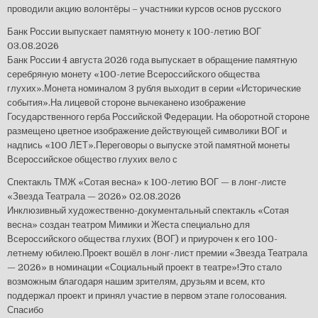
проводили акцию волонтёры – участники курсов основ русского
Банк России выпускает памятную монету к 100-летию ВОГ
03.08.2026
Банк России 4 августа 2026 года выпускает в обращение памятную
серебряную монету «100-летие Всероссийского общества
глухих».Монета номиналом 3 рубля выходит в серии «Исторические
события».На лицевой стороне вычеканено изображение
Государственного герба Российской Федерации. На оборотной стороне
размещено цветное изображение действующей символики ВОГ и
надпись «100 ЛЕТ».Переговоры о выпуске этой памятной монеты
Всероссийское общество глухих вело с
Спектакль ТМЖ «Сотая весна» к 100-летию ВОГ — в лонг-листе
«Звезда Театрала — 2026»
02.08.2026
Инклюзивный художественно-документальный спектакль «Сотая
весна» создан театром Мимики и Жеста специально для
Всероссийского общества глухих (ВОГ) и приурочен к его 100-
летнему юбилею.Проект вошёл в лонг-лист премии «Звезда Театрала
— 2026» в номинации «Социальный проект в театре»!Это стало
возможным благодаря нашим зрителям, друзьям и всем, кто
поддержал проект и принял участие в первом этапе голосования.
Спасибо