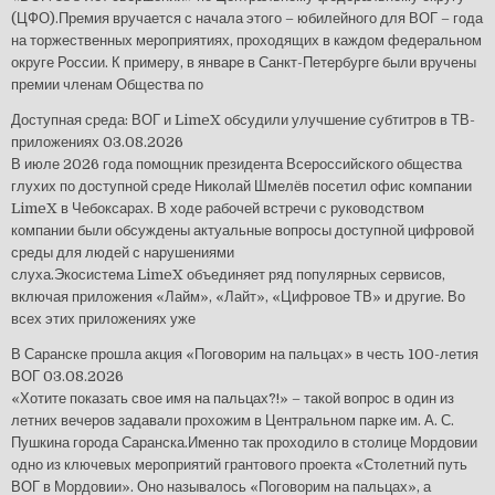
(ЦФО).Премия вручается с начала этого – юбилейного для ВОГ – года
на торжественных мероприятиях, проходящих в каждом федеральном
округе России. К примеру, в январе в Санкт-Петербурге были вручены
премии членам Общества по
Доступная среда: ВОГ и LimeX обсудили улучшение субтитров в ТВ-
приложениях
03.08.2026
В июле 2026 года помощник президента Всероссийского общества
глухих по доступной среде Николай Шмелёв посетил офис компании
LimeX в Чебоксарах. В ходе рабочей встречи с руководством
компании были обсуждены актуальные вопросы доступной цифровой
среды для людей с нарушениями
слуха.Экосистема LimeX объединяет ряд популярных сервисов,
включая приложения «Лайм», «Лайт», «Цифровое ТВ» и другие. Во
всех этих приложениях уже
В Саранске прошла акция «Поговорим на пальцах» в честь 100-летия
ВОГ
03.08.2026
«Хотите показать свое имя на пальцах?!» – такой вопрос в один из
летних вечеров задавали прохожим в Центральном парке им. А. С.
Пушкина города Саранска.Именно так проходило в столице Мордовии
одно из ключевых мероприятий грантового проекта «Столетний путь
ВОГ в Мордовии». Оно называлось «Поговорим на пальцах», а