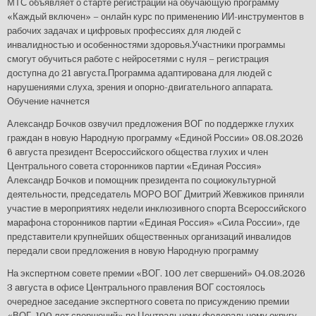
МТС объявляет о старте регистрации на обучающую программу
«Каждый включен» – онлайн курс по применению ИИ-инструментов в
рабочих задачах и цифровых профессиях для людей с
инвалидностью и особенностями здоровья.Участники программы
смогут обучиться работе с нейросетями с нуля – регистрация
доступна до 21 августа.Программа адаптирована для людей с
нарушениями слуха, зрения и опорно-двигательного аппарата.
Обучение начнется
Александр Бочков озвучил предложения ВОГ по поддержке глухих
граждан в новую Народную программу «Единой России»
08.08.2026
6 августа президент Всероссийского общества глухих и член
Центрального совета сторонников партии «Единая Россия»
Александр Бочков и помощник президента по социокультурной
деятельности, председатель МОРО ВОГ Дмитрий Жевжиков приняли
участие в мероприятиях недели инклюзивного спорта Всероссийского
марафона сторонников партии «Единая Россия» «Сила России», где
представители крупнейших общественных организаций инвалидов
передали свои предложения в новую Народную программу
На экспертном совете премии «ВОГ. 100 лет свершений»
04.08.2026
3 августа в офисе Центрального правления ВОГ состоялось
очередное заседание экспертного совета по присуждению премии
«ВОГ. 100 лет свершений» по Центральному федеральному округу