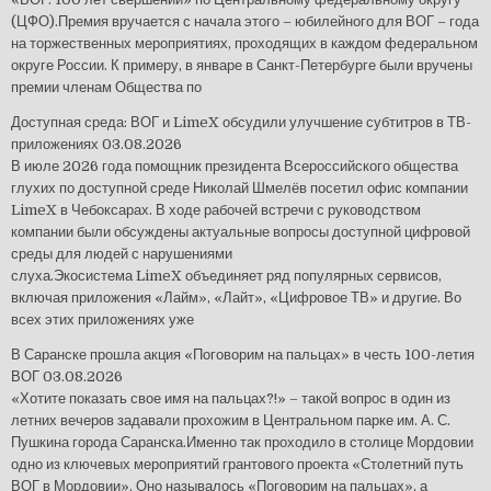
(ЦФО).Премия вручается с начала этого – юбилейного для ВОГ – года
на торжественных мероприятиях, проходящих в каждом федеральном
округе России. К примеру, в январе в Санкт-Петербурге были вручены
премии членам Общества по
Доступная среда: ВОГ и LimeX обсудили улучшение субтитров в ТВ-
приложениях
03.08.2026
В июле 2026 года помощник президента Всероссийского общества
глухих по доступной среде Николай Шмелёв посетил офис компании
LimeX в Чебоксарах. В ходе рабочей встречи с руководством
компании были обсуждены актуальные вопросы доступной цифровой
среды для людей с нарушениями
слуха.Экосистема LimeX объединяет ряд популярных сервисов,
включая приложения «Лайм», «Лайт», «Цифровое ТВ» и другие. Во
всех этих приложениях уже
В Саранске прошла акция «Поговорим на пальцах» в честь 100-летия
ВОГ
03.08.2026
«Хотите показать свое имя на пальцах?!» – такой вопрос в один из
летних вечеров задавали прохожим в Центральном парке им. А. С.
Пушкина города Саранска.Именно так проходило в столице Мордовии
одно из ключевых мероприятий грантового проекта «Столетний путь
ВОГ в Мордовии». Оно называлось «Поговорим на пальцах», а