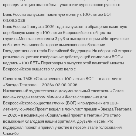
проводили акцию волонтёры – участники курсов основ русского
Банк России выпускает памятную монету к 100-летию ВОГ
03.08.2026
Банк России 4 августа 2026 года выпускает в обращение памятную
серебряную монету «100-летие Всероссийского общества
глухих».Монета номиналом 3 рубля выходит в серии «Исторические
события».На лицевой стороне вычеканено изображение
Государственного герба Российской Федерации. На оборотной стороне
размещено цветное изображение действующей символики ВОГ и
надпись «100 ЛЕТ».Переговоры о выпуске этой памятной монеты
Всероссийское общество глухих вело с
Спектакль ТМЖ «Сотая весна» к 100-летию ВОГ — в лонг-листе
«Звезда Театрала — 2026»
02.08.2026
Инклюзивный художественно-документальный спектакль «Сотая
весна» создан театром Мимики и Жеста специально для
Всероссийского общества глухих (ВОГ) и приурочен к его 100-
летнему юбилею.Проект вошёл в лонг-лист премии «Звезда Театрала
— 2026» в номинации «Социальный проект в театре»!Это стало
возможным благодаря нашим зрителям, друзьям и всем, кто
поддержал проект и принял участие в первом этапе голосования.
Спасибо