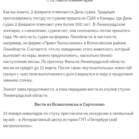
Оставьте комментарий
Как вы знаете, 2 февраля отмечается День сурка. Традиция
прогнозировать погоду по суркам пришла из США и Канады, где День
сурка 2 февраля отмечают уже более 100 лет. В Ленинградском
зоопарке, к сожалению, сурков нет, они скончались летом прошлого
года. Но зато есть сурки на фермах Ленобласти, в частности,
например, на ферме «Приют Белоснежки» в Волосовском районе
Ленобласти. Считается, что по поведению этого животного, который
вылезает из норы, можно предположить, насколько близко
наступление весны. По прогнозу Фила из Ленинградской области,
весна не придёт до 15 марта. После таких неутешительных новостей
грызун с чувством выполненного долга вернулся в нору и продолжил
зимнюю спячку.
Значит зима продолжается, а пока передаем вести из клубов глухих
Ленинградской области.
Вести из Всеволожска и Сертолово
31 января инвалидов по слуху пригласили на экскурсию в необычный
музей – в Интерактивный центр истории ГУП «Петербургский
метрополитен».