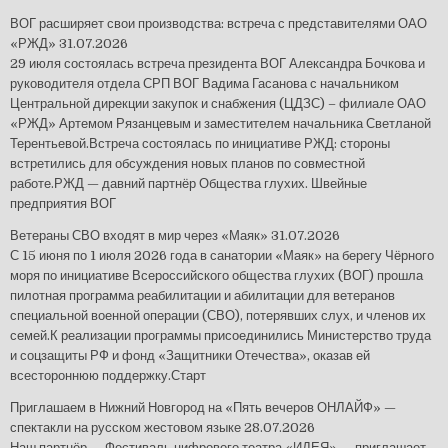
ВОГ расширяет свои производства: встреча с представителями ОАО
«РЖД»
31.07.2026
29 июля состоялась встреча президента ВОГ Александра Бочкова и
руководителя отдела СРП ВОГ Вадима Гасанова с начальником
Центральной дирекции закупок и снабжения (ЦДЗС) – филиале ОАО
«РЖД» Артемом Рязанцевым и заместителем начальника Светланой
Терентьевой.Встреча состоялась по инициативе РЖД: стороны
встретились для обсуждения новых планов по совместной
работе.РЖД — давний партнёр Общества глухих. Швейные
предприятия ВОГ
Ветераны СВО входят в мир через «Маяк»
31.07.2026
С 15 июня по 1 июля 2026 года в санатории «Маяк» на берегу Чёрного
моря по инициативе Всероссийского общества глухих (ВОГ) прошла
пилотная программа реабилитации и абилитации для ветеранов
специальной военной операции (СВО), потерявших слух, и членов их
семей.К реализации программы присоединились Министерство труда
и соцзащиты РФ и фонд «Защитники Отечества», оказав ей
всестороннюю поддержку.Старт
Приглашаем в Нижний Новгород на «Пять вечеров ОНЛАЙФ» —
спектакли на русском жестовом языке
28.07.2026
Наш партнёр — Фестиваль цифрового театра «ИДЕЯ» — приглашает