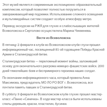
Этот музей является современным экспозиционно-образовательный
комплексом, который позволяет полностью погрузиться в
завораживающий мир подземки. Использование сложного освещения
и мультимедийных систем создают особую атмосферу метро.
Перевод экскурсии на РЖЯ для глухих и слабослышащих жителей
Всеволожска и Сертолово осуществляла Марина Чекменева.
Вести из Всеволожска
В пятницу 2 февраля в клубе во Всеволожском клубе глухи прошел
информационный час, посвященный 81-ой годовщине Победы Красной
Армии в Сталинградской битве.
Сталинградская битва — переломный момент войны, заложивший
основу для окончательного разгрома немецко-фашистских войск. 200
дней тяжелейших боев и беспримерного героизма наших солдат.
По окончании информационного часа, который провела Анна
Максимова, председатель МО ЛО РО ВОГ г. Всеволожска, все
почтили память павших в Сталинградской битве.
В субботу 3 февраля во Всеволожском клубе глухих прошел мастер-
класс «Панно «Синичка». В ходе мастер-класса были использованы
спилы деревьев, краски, пластилин, бусинки.