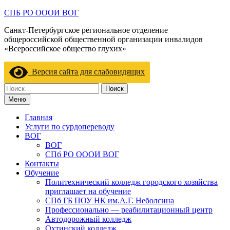
Перейти
СПБ РО ОООИ ВОГ
к
Санкт-Петербургское региональное отделение
содержимому
общероссийской общественной организации инвалидов
«Всероссийское общество глухих»
Версия сайта для слабовидящих
Найти:
Меню
Главная
Услуги по сурдопереводу
ВОГ
ВОГ
СПб РО ОООИ ВОГ
Контакты
Обучение
Политехнический колледж городского хозяйства
приглашает на обучение
СПб ГБ ПОУ НК им.А.Г. Неболсина
Профессионально — реабилитационный центр
Автодорожный колледж
Охтинский колледж