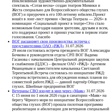
Инклюзивный художественно-документальный
спектакль «Сотая весна» создан театром Мимики и
Жеста специально для Всероссийского общества глухих
(ВОГ) и приурочен к его 100-летнему юбилею.Проект
вошёл в лонг-лист премии «Звезда Театрала — 2026» в
номинации «Социальный проект в театре»!Это стало
возможным благодаря нашим зрителям, друзьям и всем,
кто поддержал проект и принял участие в первом этапе
голосования. Спасибо
ВОГ расширяет свои производства: встреча с
представителями ОАО «РЖД»
31.07.2026
29 июля состоялась встреча президента ВОГ Александра
Бочкова и руководителя отдела СРП ВОГ Вадима
Гасанова с начальником Центральной дирекции закупок
и снабжения (ЦДЗС) – филиале ОАО «РЖД» Артемом
Рязанцевым и заместителем начальника Светланой
Терентьевой.Встреча состоялась по инициативе РЖД:
стороны встретились для обсуждения новых планов по
совместной работе.РЖД — давний партнёр Общества
глухих. Швейные предприятия ВОГ
Ветераны СВО входят в мир через «Маяк»
31.07.2026
С 15 июня по 1 июля 2026 года в санатории «Маяк» на
берегу Чёрного моря по инициативе Всероссийского
общества глухих (ВОГ) прошла пилотная программа
реабилитации и абилитации для ветеранов специальной