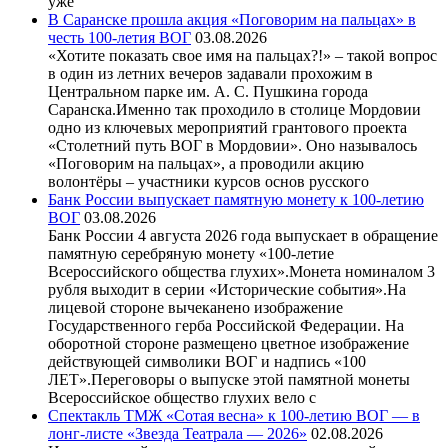
уже
В Саранске прошла акция «Поговорим на пальцах» в
честь 100-летия ВОГ
03.08.2026
«Хотите показать свое имя на пальцах?!» – такой вопрос
в один из летних вечеров задавали прохожим в
Центральном парке им. А. С. Пушкина города
Саранска.Именно так проходило в столице Мордовии
одно из ключевых мероприятий грантового проекта
«Столетний путь ВОГ в Мордовии». Оно называлось
«Поговорим на пальцах», а проводили акцию
волонтёры – участники курсов основ русского
Банк России выпускает памятную монету к 100-летию
ВОГ
03.08.2026
Банк России 4 августа 2026 года выпускает в обращение
памятную серебряную монету «100-летие
Всероссийского общества глухих».Монета номиналом 3
рубля выходит в серии «Исторические события».На
лицевой стороне вычеканено изображение
Государственного герба Российской Федерации. На
оборотной стороне размещено цветное изображение
действующей символики ВОГ и надпись «100
ЛЕТ».Переговоры о выпуске этой памятной монеты
Всероссийское общество глухих вело с
Спектакль ТМЖ «Сотая весна» к 100-летию ВОГ — в
лонг-листе «Звезда Театрала — 2026»
02.08.2026