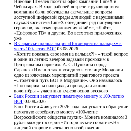
Николай Шмелёв посетил офис компании LimeX в
Чебоксарах. В ходе рабочей встречи с руководством
компании были обсуждены актуальные вопросы
доступной цифровой среды для людей с нарушениями
слуха.Экосистема LimeX объединяет ряд популярных
сервисов, включая приложения «Лайм», «Лайт»,
«Цифровое ТВ» и другие. Во всех этих приложениях
уже
В Саранске прошла акция «Поговорим на пальцах» в
честь 100-летия ВОГ
03.08.2026
«Хотите показать свое имя на пальцах?!» – такой вопрос
в один из летних вечеров задавали прохожим в
Центральном парке им. А. С. Пушкина города
Саранска.Именно так проходило в столице Мордовии
одно из ключевых мероприятий грантового проекта
«Столетний путь ВОГ в Мордовии». Оно называлось
«Поговорим на пальцах», а проводили акцию
волонтёры – участники курсов основ русского
Банк России выпускает памятную монету к 100-летию
ВОГ
03.08.2026
Банк России 4 августа 2026 года выпускает в обращение
памятную серебряную монету «100-летие
Всероссийского общества глухих».Монета номиналом 3
рубля выходит в серии «Исторические события».На
лицевой стороне вычеканено изображение