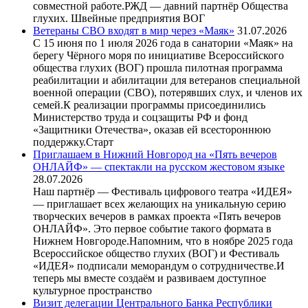
совместной работе.РЖД — давний партнёр Общества
глухих. Швейные предприятия ВОГ
Ветераны СВО входят в мир через «Маяк»
31.07.2026
С 15 июня по 1 июля 2026 года в санатории «Маяк» на
берегу Чёрного моря по инициативе Всероссийского
общества глухих (ВОГ) прошла пилотная программа
реабилитации и абилитации для ветеранов специальной
военной операции (СВО), потерявших слух, и членов их
семей.К реализации программы присоединились
Министерство труда и соцзащиты РФ и фонд
«Защитники Отечества», оказав ей всестороннюю
поддержку.Старт
Приглашаем в Нижний Новгород на «Пять вечеров
ОНЛАЙФ» — спектакли на русском жестовом языке
28.07.2026
Наш партнёр — Фестиваль цифрового театра «ИДЕЯ»
— приглашает всех желающих на уникальную серию
творческих вечеров в рамках проекта «Пять вечеров
ОНЛАЙФ». Это первое событие такого формата в
Нижнем Новгороде.Напомним, что в ноябре 2025 года
Всероссийское общество глухих (ВОГ) и Фестиваль
«ИДЕЯ» подписали меморандум о сотрудничестве.И
теперь мы вместе создаём и развиваем доступное
культурное пространство
Визит делегации Центрального Банка Республики