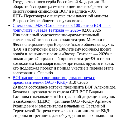
Государственного герба Российской Федерации. На
оборотной стороне размещено цветное изображение
действующей символики ВОГ и надпись «100
ЛЕТ».Переговоры о выпуске этой памятной монеты
Всероссийское общество глухих вело с
Спектакль ТМЖ «Сотая весна» к 100-летию ВОГ — в
лонг-листе «Звезда Театрала — 2026»
02.08.2026
Инклюзивный художественно-документальный
спектакль «Сотая весна» создан театром Мимики и
Жеста специально для Всероссийского общества глухих
(ВОГ) и приурочен к его 100-летнему юбилею.Проект
вошёл в лонг-лист премии «Звезда Театрала — 2026» в
номинации «Социальный проект в театре»!Это стало
возможным благодаря нашим зрителям, друзьям и всем,
кто поддержал проект и принял участие в первом этапе
голосования. Спасибо
ВОГ расширяет свои производства: встреча с
представителями ОАО «РЖД»
31.07.2026
29 июля состоялась встреча президента ВОГ Александра
Бочкова и руководителя отдела СРП ВОГ Вадима
Гасанова с начальником Центральной дирекции закупок
и снабжения (ЦДЗС) – филиале ОАО «РЖД» Артемом
Рязанцевым и заместителем начальника Светланой
Терентьевой.Встреча состоялась по инициативе РЖД:
стороны встретились для обсуждения новых планов по