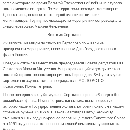
землю которого во время Великой Отечественной войны не ступала
нога немецкого солдата. По его территории проходит легендарная
Дорога жизни, спасшая от голодной смерти сотни тысяч
ленинградцев. Группу неслышащих на мероприятии сопровождала
сурдопереводчик Марина Чекменева.
Вести из Сертолово
22 августа инвалиды по слуху из Сертолово побывали на
праздничном мероприятии, посвящённом Дню Государственного
флага России.
Праздник открыла заместитель председателя Совета депутатов МО
Сертолово Марина Матусевич. Непрекращающийся дождь не стал
помехой торжественном мероприятию. Перевод на РЖЯ для глухих
сертоловчан осуществляла председатель МО ЛО РО ВОГ
г.Сертолово Ирина Петрова.
После праздника в клубе глухих г. Сертолово прошла беседа о Дне
российского флага. Ирина Петрова напомнила всем непростую
историю нашего Государственного флага, который появился в нашей
стране на рубеже XVII-XVIII веков благодаря Петру Великому,
сменился в 1917 году на красное полотнище флага Советского Союза,
а в 1991 году вновь стал овеянным славой символом суверенитета
России.