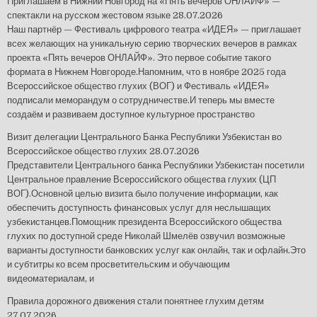
Приглашаем в Нижний Новгород на «Пять вечеров ОНЛАЙФ» —
спектакли на русском жестовом языке
28.07.2026
Наш партнёр — Фестиваль цифрового театра «ИДЕЯ» — приглашает
всех желающих на уникальную серию творческих вечеров в рамках
проекта «Пять вечеров ОНЛАЙФ». Это первое событие такого
формата в Нижнем Новгороде.Напомним, что в ноябре 2025 года
Всероссийское общество глухих (ВОГ) и Фестиваль «ИДЕЯ»
подписали меморандум о сотрудничестве.И теперь мы вместе
создаём и развиваем доступное культурное пространство
Визит делегации Центрального Банка Республики Узбекистан во
Всероссийское общество глухих
28.07.2026
Представители Центрального банка Республики Узбекистан посетили
Центральное правление Всероссийского общества глухих (ЦП
ВОГ).Основной целью визита было получение информации, как
обеспечить доступность финансовых услуг для неслышащих
узбекистанцев.Помощник президента Всероссийского общества
глухих по доступной среде Николай Шмелёв озвучил возможные
варианты доступности банковских услуг как онлайн, так и офлайн.Это
и субтитры ко всем просветительским и обучающим
видеоматериалам, и
Правила дорожного движения стали понятнее глухим детям
27.07.2026