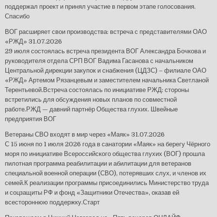
поддержал проект и принял участие в первом этапе голосования.
Спасибо
ВОГ расширяет свои производства: встреча с представителями ОАО
«РЖД»
31.07.2026
29 июля состоялась встреча президента ВОГ Александра Бочкова и
руководителя отдела СРП ВОГ Вадима Гасанова с начальником
Центральной дирекции закупок и снабжения (ЦДЗС) – филиале ОАО
«РЖД» Артемом Рязанцевым и заместителем начальника Светланой
Терентьевой.Встреча состоялась по инициативе РЖД: стороны
встретились для обсуждения новых планов по совместной
работе.РЖД — давний партнёр Общества глухих. Швейные
предприятия ВОГ
Ветераны СВО входят в мир через «Маяк»
31.07.2026
С 15 июня по 1 июля 2026 года в санатории «Маяк» на берегу Чёрного
моря по инициативе Всероссийского общества глухих (ВОГ) прошла
пилотная программа реабилитации и абилитации для ветеранов
специальной военной операции (СВО), потерявших слух, и членов их
семей.К реализации программы присоединились Министерство труда
и соцзащиты РФ и фонд «Защитники Отечества», оказав ей
всестороннюю поддержку.Старт