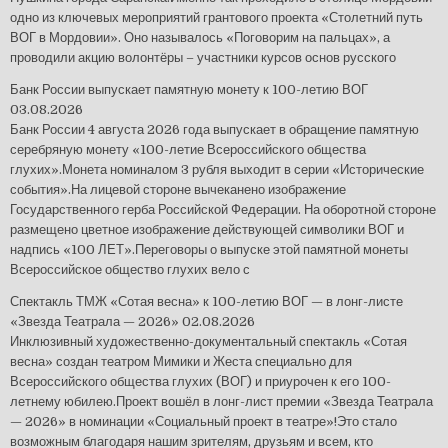
одно из ключевых мероприятий грантового проекта «Столетний путь
ВОГ в Мордовии». Оно называлось «Поговорим на пальцах», а
проводили акцию волонтёры – участники курсов основ русского
Банк России выпускает памятную монету к 100-летию ВОГ
03.08.2026
Банк России 4 августа 2026 года выпускает в обращение памятную
серебряную монету «100-летие Всероссийского общества
глухих».Монета номиналом 3 рубля выходит в серии «Исторические
события».На лицевой стороне вычеканено изображение
Государственного герба Российской Федерации. На оборотной стороне
размещено цветное изображение действующей символики ВОГ и
надпись «100 ЛЕТ».Переговоры о выпуске этой памятной монеты
Всероссийское общество глухих вело с
Спектакль ТМЖ «Сотая весна» к 100-летию ВОГ — в лонг-листе
«Звезда Театрала — 2026»
02.08.2026
Инклюзивный художественно-документальный спектакль «Сотая
весна» создан театром Мимики и Жеста специально для
Всероссийского общества глухих (ВОГ) и приурочен к его 100-
летнему юбилею.Проект вошёл в лонг-лист премии «Звезда Театрала
— 2026» в номинации «Социальный проект в театре»!Это стало
возможным благодаря нашим зрителям, друзьям и всем, кто