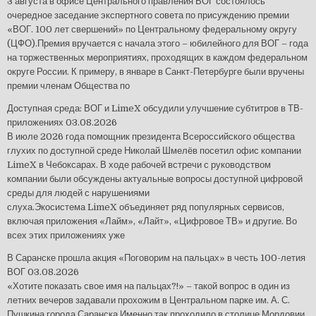
3 августа в офисе Центрального правления ВОГ состоялось
очередное заседание экспертного совета по присуждению премии
«ВОГ. 100 лет свершений» по Центральному федеральному округу
(ЦФО).Премия вручается с начала этого – юбилейного для ВОГ – года
на торжественных мероприятиях, проходящих в каждом федеральном
округе России. К примеру, в январе в Санкт-Петербурге были вручены
премии членам Общества по
Доступная среда: ВОГ и LimeX обсудили улучшение субтитров в ТВ-
приложениях
03.08.2026
В июле 2026 года помощник президента Всероссийского общества
глухих по доступной среде Николай Шмелёв посетил офис компании
LimeX в Чебоксарах. В ходе рабочей встречи с руководством
компании были обсуждены актуальные вопросы доступной цифровой
среды для людей с нарушениями
слуха.Экосистема LimeX объединяет ряд популярных сервисов,
включая приложения «Лайм», «Лайт», «Цифровое ТВ» и другие. Во
всех этих приложениях уже
В Саранске прошла акция «Поговорим на пальцах» в честь 100-летия
ВОГ
03.08.2026
«Хотите показать свое имя на пальцах?!» – такой вопрос в один из
летних вечеров задавали прохожим в Центральном парке им. А. С.
Пушкина города Саранска.Именно так проходило в столице Мордовии