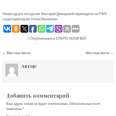
Пешеходную экскурсию Виктория Демидовой переводила на РЖЯ
сурдопереводчик Алина Манапова.
Опубликовано в
СПб РО ОООИ ВОГ
Навигация по записям
← Местные вести
Местные вести →
Автор:
Добавить комментарий
Ваш адрес email не будет опубликован.
Обязательные поля
помечены
*