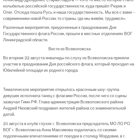
колыбелью российской государственности, куда пришёл Рюрик и
Олег. Отсюда пошла Русь и наша государственность. Мы все с вами –
современники новой России; то страны, где мы живём, трудимся».
Различные мероприятия, приуроченные к празднованию Дня
Государственного флага России, прошли в местных отделениях ВОГ
Ленинградской области.
Вести из Всеволожска
Во вторник 22 августа инвалиды по слуху из Всеволожска приняли
участие в праздновании Дня российского флага, который проходил на
Юбилейной площади их родного города.
Тематическое мероприятие открылось красочным шоу: группа
девушек исполнила танец с флагами России, после чего со сцены
зазвучал Гимн РФ. Глава администрации Всеволожского района
Андрей Низовский поздравил жителей района со знаменательной
датой.
25 августа в клубе глухих г. Всеволожска председатель МО ЛО РО
ВОГ г. Всеволожска Анна Максимова поделилась со своими
подопечными впечатлениями от поездки в столицу Мордовии, в г.