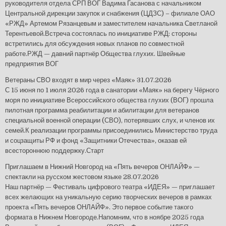
руководителя отдела СРП ВОГ Вадима Гасанова с начальником
Центральной дирекции закупок и снабжения (ЦДЗС) – филиале ОАО
«РЖД» Артемом Рязанцевым и заместителем начальника Светланой
Терентьевой.Встреча состоялась по инициативе РЖД: стороны
встретились для обсуждения новых планов по совместной
работе.РЖД — давний партнёр Общества глухих. Швейные
предприятия ВОГ
Ветераны СВО входят в мир через «Маяк»
31.07.2026
С 15 июня по 1 июля 2026 года в санатории «Маяк» на берегу Чёрного
моря по инициативе Всероссийского общества глухих (ВОГ) прошла
пилотная программа реабилитации и абилитации для ветеранов
специальной военной операции (СВО), потерявших слух, и членов их
семей.К реализации программы присоединились Министерство труда
и соцзащиты РФ и фонд «Защитники Отечества», оказав ей
всестороннюю поддержку.Старт
Приглашаем в Нижний Новгород на «Пять вечеров ОНЛАЙФ» —
спектакли на русском жестовом языке
28.07.2026
Наш партнёр — Фестиваль цифрового театра «ИДЕЯ» — приглашает
всех желающих на уникальную серию творческих вечеров в рамках
проекта «Пять вечеров ОНЛАЙФ». Это первое событие такого
формата в Нижнем Новгороде.Напомним, что в ноябре 2025 года