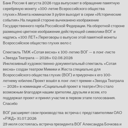
Банк России 4 августа 2026 года выпускает в обращение памятную
серебряную монету «100-летие Всероссийского общества
глухих».Монета номиналом 3 рубля выходит в серии «Исторические
события».На лицевой стороне вычеканено изображение
Государственного герба Российской Федерации. На оборотной стороне
размещено цветное изображение действующей символики ВОГ и
надпись «100 ЛЕТ».Переговоры о выпуске этой памятной монеты
Всероссийское общество глухих вело с
Спектакль ТМЖ «Сотая весна» к 100-летию ВОГ — в лонг-листе
«Звезда Театрала — 2026»
02.08.2026
Инклюзивный художественно-документальный спектакль «Сотая
весна» создан театром Мимики и Жеста специально для
Всероссийского общества глухих (ВОГ) и приурочен к его 100-
летнему юбилею.Проект вошёл в лонг-лист премии «Звезда Театрала
— 2026» в номинации «Социальный проект в театре»!Это стало
возможным благодаря нашим зрителям, друзьям и всем, кто
поддержал проект и принял участие в первом этапе голосования.
Спасибо
ВОГ расширяет свои производства: встреча с представителями ОАО
«РЖД»
31.07.2026
29 июля состоялась встреча президента ВОГ Александра Бочкова и