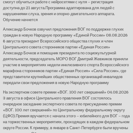
смогут обучиться работе с нейросетями с нуля – регистрация
доступна до 21 августа.Программа адаптирована для людей с
нарушениями слуха, зрения и опорно-двигательного аппарата.
Обучение начнется
Александр Бочков озвучил предложения ВОГ по поддержке глухих
граждан в новую Народную программу «Единой России»
08.08.2026
6 августа президент Всероссийского общества глухих и член
Центрального совета сторонников партии «Единая Россия»
Александр Бочков и помощник президента по социокультурной
деятельности, председатель МОРО ВОГ Дмитрий Жевжиков приняли
участие в мероприятиях недели инклюзивного спорта Всероссийского
марафона сторонников партии «Единая Россия» «Сила России», где
представители крупнейших общественных организаций инвалидов
передали свои предложения в новую Народную программу
На экспертном совете премии «ВОГ. 100 лет свершений»
04.08.2026
3 августа в офисе Центрального правления ВОГ состоялось
очередное заседание экспертного совета по присуждению премии
«ВОГ. 100 лет свершений» по Центральному федеральному округу
(ЦФО).Премия вручается с начала этого – юбилейного для ВОГ – года
на торжественных мероприятиях, проходящих в каждом федеральном
округе России. К примеру, в январе в Санкт-Петербурге были вручены