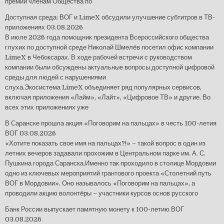
премии членам Общества по
Доступная среда: ВОГ и LimeX обсудили улучшение субтитров в ТВ-
приложениях
03.08.2026
В июле 2026 года помощник президента Всероссийского общества
глухих по доступной среде Николай Шмелёв посетил офис компании
LimeX в Чебоксарах. В ходе рабочей встречи с руководством
компании были обсуждены актуальные вопросы доступной цифровой
среды для людей с нарушениями
слуха.Экосистема LimeX объединяет ряд популярных сервисов,
включая приложения «Лайм», «Лайт», «Цифровое ТВ» и другие. Во
всех этих приложениях уже
В Саранске прошла акция «Поговорим на пальцах» в честь 100-летия
ВОГ
03.08.2026
«Хотите показать свое имя на пальцах?!» – такой вопрос в один из
летних вечеров задавали прохожим в Центральном парке им. А. С.
Пушкина города Саранска.Именно так проходило в столице Мордовии
одно из ключевых мероприятий грантового проекта «Столетний путь
ВОГ в Мордовии». Оно называлось «Поговорим на пальцах», а
проводили акцию волонтёры – участники курсов основ русского
Банк России выпускает памятную монету к 100-летию ВОГ
03.08.2026