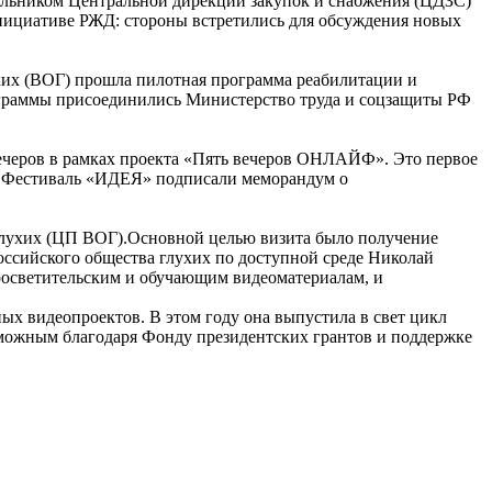
чальником Центральной дирекции закупок и снабжения (ЦДЗС)
нициативе РЖД: стороны встретились для обсуждения новых
ухих (ВОГ) прошла пилотная программа реабилитации и
рограммы присоединились Министерство труда и соцзащиты РФ
черов в рамках проекта «Пять вечеров ОНЛАЙФ». Это первое
 и Фестиваль «ИДЕЯ» подписали меморандум о
глухих (ЦП ВОГ).Основной целью визита было получение
ссийского общества глухих по доступной среде Николай
просветительским и обучающим видеоматериалам, и
ых видеопроектов. В этом году она выпустила в свет цикл
можным благодаря Фонду президентских грантов и поддержке