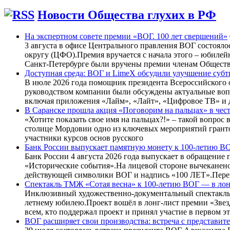
Новости Общества глухих в РФ
На экспертном совете премии «ВОГ. 100 лет свершений»
3 августа в офисе Центрального правления ВОГ состоял
округу (ЦФО).Премия вручается с начала этого – юбилей
Санкт-Петербурге были вручены премии членам Обществ
Доступная среда: ВОГ и LimeX обсудили улучшение суб
В июле 2026 года помощник президента Всероссийского 
руководством компании были обсуждены актуальные воп
включая приложения «Лайм», «Лайт», «Цифровое ТВ» и д
В Саранске прошла акция «Поговорим на пальцах» в чес
«Хотите показать свое имя на пальцах?!» – такой вопрос
столице Мордовии одно из ключевых мероприятий грант
участники курсов основ русского
Банк России выпускает памятную монету к 100-летию В
Банк России 4 августа 2026 года выпускает в обращение
«Исторические события».На лицевой стороне вычеканено
действующей символики ВОГ и надпись «100 ЛЕТ».Перег
Спектакль ТМЖ «Сотая весна» к 100-летию ВОГ — в лонг
Инклюзивный художественно-документальный спектакль «
летнему юбилею.Проект вошёл в лонг-лист премии «Звез
всем, кто поддержал проект и принял участие в первом э
ВОГ расширяет свои производства: встреча с представ