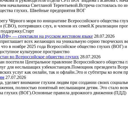
 Бочкова и руководителя отдела СРП ВОГ Вадима Гасанова с на
м начальника Светланой Терентьевой.Встреча состоялась по и
бщества глухих. Швейные предприятия ВОГ
ерегу Чёрного моря по инициативе Всероссийского общества гл
и (СВО), потерявших слух, и членов их семей.К реализации п
 поддержку.Старт
ЙФ» — спектакли на русском жестовом языке
28.07.2026
риглашает всех желающих на уникальную серию творческих ве
что в ноябре 2025 года Всероссийское общество глухих (ВОГ)
доступное культурное пространство
стан во Всероссийское общество глухих
28.07.2026
тан посетили Центральное правление Всероссийского общества 
луг для неслышащих узбекистанцев.Помощник президента Всеро
ских услуг как онлайн, так и офлайн.Это и субтитры ко всем 
ям
27.07.2026
да, уделяет внимание глухим людям при создании своих социальн
ижения, полностью понятный неслышащим детям. Это стало воз
тва глухих (ВОГ).Основные правила дорожного движения (ПДД)