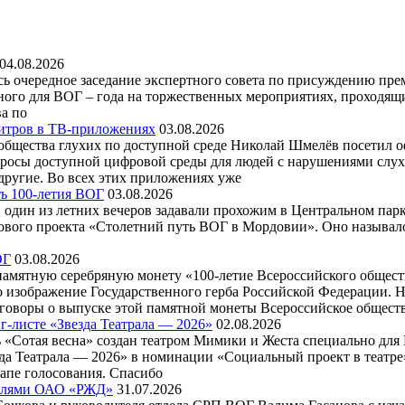
04.08.2026
ось очередное заседание экспертного совета по присуждению пр
ного для ВОГ – года на торжественных мероприятиях, проходящи
а по
титров в ТВ-приложениях
03.08.2026
общества глухих по доступной среде Николай Шмелёв посетил оф
росы доступной цифровой среды для людей с нарушениями слуха
ругие. Во всех этих приложениях уже
ть 100-летия ВОГ
03.08.2026
 в один из летних вечеров задавали прохожим в Центральном па
ового проекта «Столетний путь ВОГ в Мордовии». Оно называло
ОГ
03.08.2026
 памятную серебряную монету «100-летие Всероссийского общес
 изображение Государственного герба Российской Федерации. Н
оворы о выпуске этой памятной монеты Всероссийское обществ
-листе «Звезда Театрала — 2026»
02.08.2026
Сотая весна» создан театром Мимики и Жеста специально для В
да Театрала — 2026» в номинации «Социальный проект в театре
тапе голосования. Спасибо
ителями ОАО «РЖД»
31.07.2026