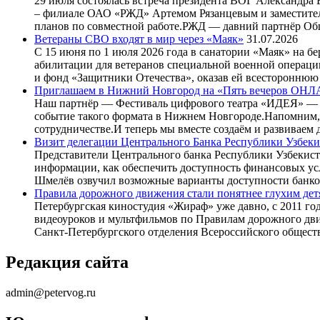
29 июля состоялась встреча президента ВОГ Александра
– филиале ОАО «РЖД» Артемом Рязанцевым и заместителе
планов по совместной работе.РЖД — давний партнёр О
Ветераны СВО входят в мир через «Маяк»
31.07.2026
С 15 июня по 1 июля 2026 года в санатории «Маяк» на б
абилитации для ветеранов специальной военной операци
и фонд «Защитники Отечества», оказав ей всестороннюю
Приглашаем в Нижний Новгород на «Пять вечеров ОНЛА
Наш партнёр — Фестиваль цифрового театра «ИДЕЯ» — п
событие такого формата в Нижнем Новгороде.Напомним, 
сотрудничестве.И теперь мы вместе создаём и развиваем 
Визит делегации Центрального Банка Республики Узбеки
Представители Центрального банка Республики Узбекис
информации, как обеспечить доступность финансовых ус
Шмелёв озвучил возможные варианты доступности банков
Правила дорожного движения стали понятнее глухим дет
Петербургская киностудия «Жираф» уже давно, с 2011 го
видеоуроков и мультфильмов по Правилам дорожного дв
Санкт-Петербургского отделения Всероссийского общес
Редакция сайта
admin@petervog.ru