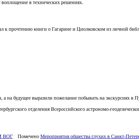
т воплощение в технических решениях.
л к прочтению книги о Гагарине и Циолковском из личной биб
, а на будущее выразили пожелание побывать на экскурсиях в П
рбургского отделения Всероссийского астрономо-геодезическо
И ВОГ
Помечено
Мероприятия общества глухих в Санкт-Петер