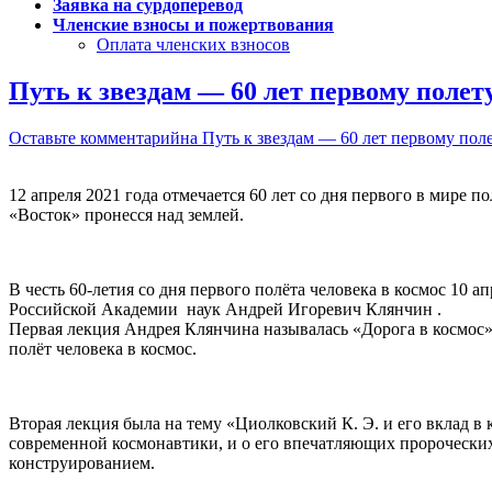
Заявка на сурдоперевод
Членские взносы и пожертвования
Оплата членских взносов
Путь к звездам — 60 лет первому полет
Оставьте комментарий
на Путь к звездам — 60 лет первому поле
12 апреля 2021 года отмечается 60 лет со дня первого в мире 
«Восток» пронесся над землей.
В честь 60-летия со дня первого полёта человека в космос 10
Российской Академии наук Андрей Игоревич Клянчин .
Первая лекция Андрея Клянчина называлась «Дорога в космос
полëт человека в космос.
Вторая лекция была на тему «Циолковский К. Э. и его вклад 
современной космонавтики, и о его впечатляющих пророческих 
конструированием.