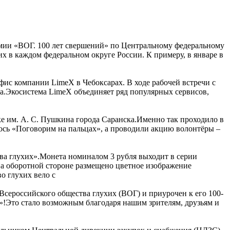
емии «ВОГ. 100 лет свершений» по Центральному федеральному
х в каждом федеральном округе России. К примеру, в январе в
ис компании LimeX в Чебоксарах. В ходе рабочей встречи с
.Экосистема LimeX объединяет ряд популярных сервисов,
рке им. А. С. Пушкина города Саранска.Именно так проходило в
сь «Поговорим на пальцах», а проводили акцию волонтёры –
тва глухих».Монета номиналом 3 рубля выходит в серии
а оборотной стороне размещено цветное изображение
о глухих вело с
сероссийского общества глухих (ВОГ) и приурочен к его 100-
»!Это стало возможным благодаря нашим зрителям, друзьям и