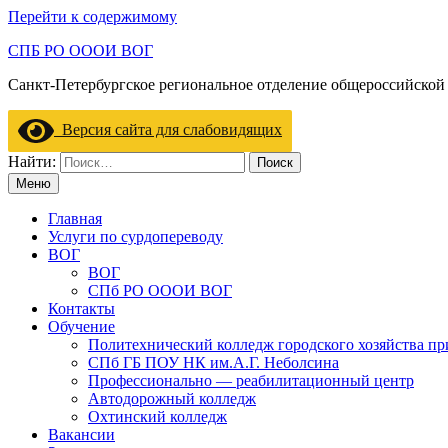
Перейти к содержимому
СПБ РО ОООИ ВОГ
Санкт-Петербургское региональное отделение общероссийской
Версия сайта для слабовидящих
Найти:
Меню
Главная
Услуги по сурдопереводу
ВОГ
ВОГ
СПб РО ОООИ ВОГ
Контакты
Обучение
Политехнический колледж городского хозяйства пр
СПб ГБ ПОУ НК им.А.Г. Неболсина
Профессионально — реабилитационный центр
Автодорожный колледж
Охтинский колледж
Вакансии