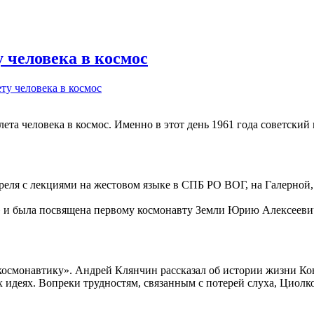
у человека в космос
ту человека в космос
полета человека в космос. Именно в этот день 1961 года советс
 апреля с лекциями на жестовом языке в СПБ РО ВОГ, на Галерн
» и была посвящена первому космонавту Земли Юрию Алексееви
в космонавтику». Андрей Клянчин рассказал об истории жизни 
идеях. Вопреки трудностям, связанным с потерей слуха, Циолко