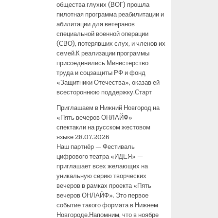
общества глухих (ВОГ) прошла
пилотная программа реабилитации и
абилитации для ветеранов
специальной военной операции
(СВО), потерявших слух, и членов их
семей.К реализации программы
присоединились Министерство
труда и соцзащиты РФ и фонд
«Защитники Отечества», оказав ей
всестороннюю поддержку.Старт
Приглашаем в Нижний Новгород на
«Пять вечеров ОНЛАЙФ» —
спектакли на русском жестовом
языке
28.07.2026
Наш партнёр — Фестиваль
цифрового театра «ИДЕЯ» —
приглашает всех желающих на
уникальную серию творческих
вечеров в рамках проекта «Пять
вечеров ОНЛАЙФ». Это первое
событие такого формата в Нижнем
Новгороде.Напомним, что в ноябре