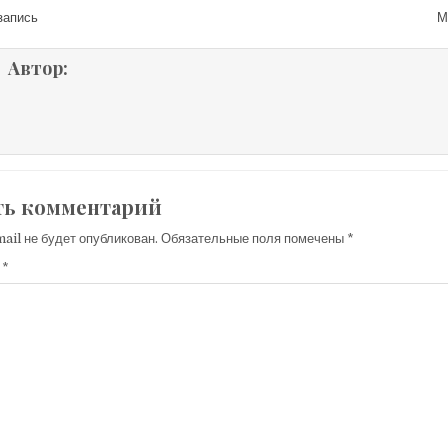
ия по записям
запись
М
Автор:
ть комментарий
ail не будет опубликован.
Обязательные поля помечены
*
й
*