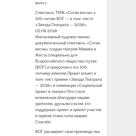
вело с
Спектакль ТМЖ «Сотая весна» к
100-летию ВОГ — в лонг-листе
«Звезда Театрала — 2026»
02.08.2026
Инклюзивный художественно-
документальный спектакль «Сотая
весна» создан театром Мимики и
Жеста специально для
Всероссийского общества глухих
(ВОГ) и приурочен к его 100-
летнему юбилею.Проект вошёл в
лонг-лист премии «Звезда Театрала
— 2026» в номинации «Социальный
проект в театре»!Это стало
возможным благодаря нашим
зрителям, друзьям и всем, кто
поддержал проект и принял участие
в первом этапе голосования.
Спасибо
ВОГ расширяет свои производства: