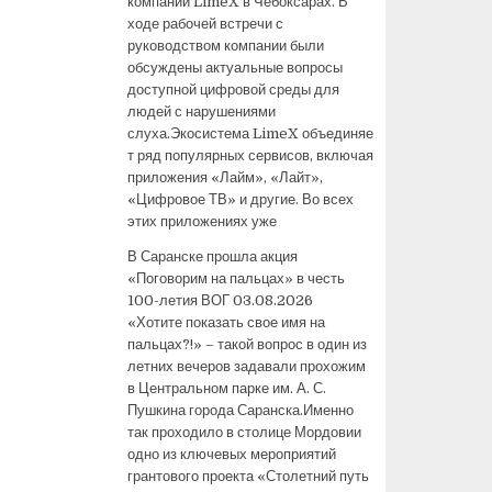
компании LimeX в Чебоксарах. В
ходе рабочей встречи с
руководством компании были
обсуждены актуальные вопросы
доступной цифровой среды для
людей с нарушениями
слуха.Экосистема LimeX объединяе
т ряд популярных сервисов, включая
приложения «Лайм», «Лайт»,
«Цифровое ТВ» и другие. Во всех
этих приложениях уже
В Саранске прошла акция
«Поговорим на пальцах» в честь
100-летия ВОГ
03.08.2026
«Хотите показать свое имя на
пальцах?!» – такой вопрос в один из
летних вечеров задавали прохожим
в Центральном парке им. А. С.
Пушкина города Саранска.Именно
так проходило в столице Мордовии
одно из ключевых мероприятий
грантового проекта «Столетний путь