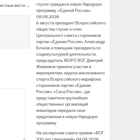
глухих граждан в новую Народную
естные вести →
программу «Единой России»
08.08.2026
6 августа президент Всероссийского
общества глухих и член
Центрального совета сторонников
партии «Единая Россия» Александр
Бочков и помощник президента по
социокультурной деятельности,
председатель МОРО ВОГ Дмитрий
Жевжиков приняли участие в
мероприятиях недели инклюзивного
спорта Всероссийского марафона
сторонников партии «Единая
Россия» «Сила России», где
представители крупнейших
общественных организаций
инвалидов передали свои
предложения в новую Народную
программу
На экспертном совете премии «ВОГ.
100 лет свершений»
04.08.2026