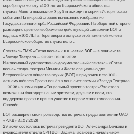
серебряную монету «100-летие Всероссийского общества
глухих».Монета номиналом 3 рубля выходит в серии «Исторические
события».На лицевой стороне вычеканено изображение
Государственного герба Российской Федерации. На оборотной стороне
размещено цветное изображение действующей символики ВОГ и
надпись «100 ЛЕТ».Переговоры о выпуске этой памятной монеты
Всероссийское общество глухих вело с
Спектакль ТМЖ «Сотая весна» к 100-летию ВОГ — в лонг-листе
«Звезда Театрала — 2026»
02.08.2026
Инклюзивный художественно-документальный спектакль «Сотая
весна» создан театром Мимики и Жеста специально для
Всероссийского общества глухих (ВОГ) и приурочен к его 100-
летнему юбилею.Проект вошёл в лонг-лист премии «Звезда Театрала
— 2026» в номинации «Социальный проект в театре»!Это стало
возможным благодаря нашим зрителям, друзьям и всем, кто
поддержал проект и принял участие в первом этапе голосования.
Спасибо
ВОГ расширяет свои производства: встреча с представителями ОАО
«РЖД»
31.07.2026
29 июля состоялась встреча президента ВОГ Александра Бочкова и
руководителя отдела СРП ВОГ Вадима Гасанова с начальником