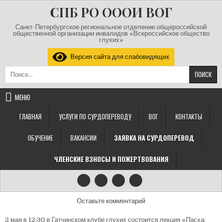
Перейти к содержимому
СПБ РО ОООИ ВОГ
Санкт-Петербургское региональное отделение общероссийской
общественной организации инвалидов «Всероссийское общество
глухих»
Версия сайта для слабовидящих
Найти:
МЕНЮ
ГЛАВНАЯ
УСЛУГИ ПО СУРДОПЕРЕВОДУ
ВОГ
КОНТАКТЫ
ОБУЧЕНИЕ
ВАКАНСИИ
ЗАЯВКА НА СУРДОПЕРЕВОД
ЧЛЕНСКИЕ ВЗНОСЫ И ПОЖЕРТВОВАНИЯ
на
Оставьте комментарий
2 мая в 12:30 в Гатчинском клубе глухих состоится лекция «Пасха: