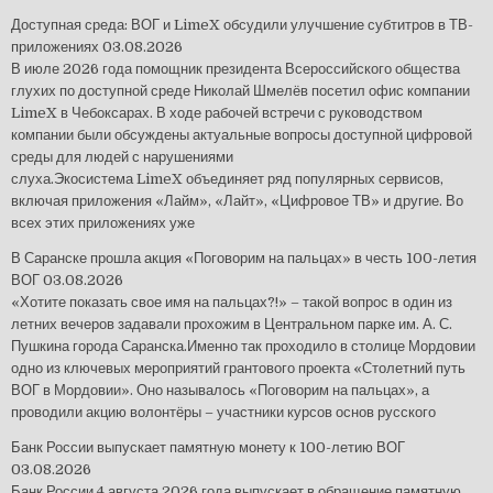
Доступная среда: ВОГ и LimeX обсудили улучшение субтитров в ТВ-
приложениях
03.08.2026
В июле 2026 года помощник президента Всероссийского общества
глухих по доступной среде Николай Шмелёв посетил офис компании
LimeX в Чебоксарах. В ходе рабочей встречи с руководством
компании были обсуждены актуальные вопросы доступной цифровой
среды для людей с нарушениями
слуха.Экосистема LimeX объединяет ряд популярных сервисов,
включая приложения «Лайм», «Лайт», «Цифровое ТВ» и другие. Во
всех этих приложениях уже
В Саранске прошла акция «Поговорим на пальцах» в честь 100-летия
ВОГ
03.08.2026
«Хотите показать свое имя на пальцах?!» – такой вопрос в один из
летних вечеров задавали прохожим в Центральном парке им. А. С.
Пушкина города Саранска.Именно так проходило в столице Мордовии
одно из ключевых мероприятий грантового проекта «Столетний путь
ВОГ в Мордовии». Оно называлось «Поговорим на пальцах», а
проводили акцию волонтёры – участники курсов основ русского
Банк России выпускает памятную монету к 100-летию ВОГ
03.08.2026
Банк России 4 августа 2026 года выпускает в обращение памятную