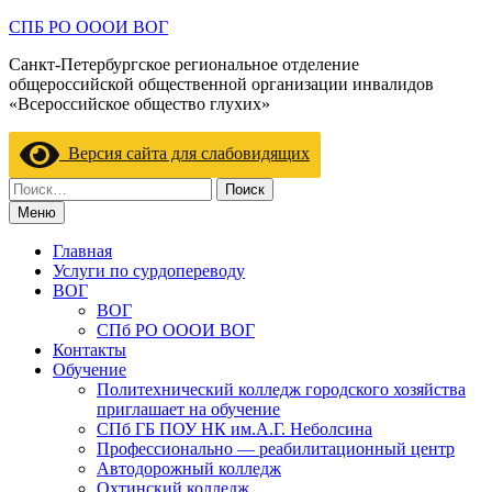
Перейти
СПБ РО ОООИ ВОГ
к
Санкт-Петербургское региональное отделение
содержимому
общероссийской общественной организации инвалидов
«Всероссийское общество глухих»
Версия сайта для слабовидящих
Найти:
Меню
Главная
Услуги по сурдопереводу
ВОГ
ВОГ
СПб РО ОООИ ВОГ
Контакты
Обучение
Политехнический колледж городского хозяйства
приглашает на обучение
СПб ГБ ПОУ НК им.А.Г. Неболсина
Профессионально — реабилитационный центр
Автодорожный колледж
Охтинский колледж