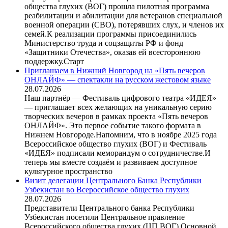
общества глухих (ВОГ) прошла пилотная программа
реабилитации и абилитации для ветеранов специальной
военной операции (СВО), потерявших слух, и членов их
семей.К реализации программы присоединились
Министерство труда и соцзащиты РФ и фонд
«Защитники Отечества», оказав ей всестороннюю
поддержку.Старт
Приглашаем в Нижний Новгород на «Пять вечеров
ОНЛАЙФ» — спектакли на русском жестовом языке
28.07.2026
Наш партнёр — Фестиваль цифрового театра «ИДЕЯ»
— приглашает всех желающих на уникальную серию
творческих вечеров в рамках проекта «Пять вечеров
ОНЛАЙФ». Это первое событие такого формата в
Нижнем Новгороде.Напомним, что в ноябре 2025 года
Всероссийское общество глухих (ВОГ) и Фестиваль
«ИДЕЯ» подписали меморандум о сотрудничестве.И
теперь мы вместе создаём и развиваем доступное
культурное пространство
Визит делегации Центрального Банка Республики
Узбекистан во Всероссийское общество глухих
28.07.2026
Представители Центрального банка Республики
Узбекистан посетили Центральное правление
Всероссийского общества глухих (ЦП ВОГ).Основной