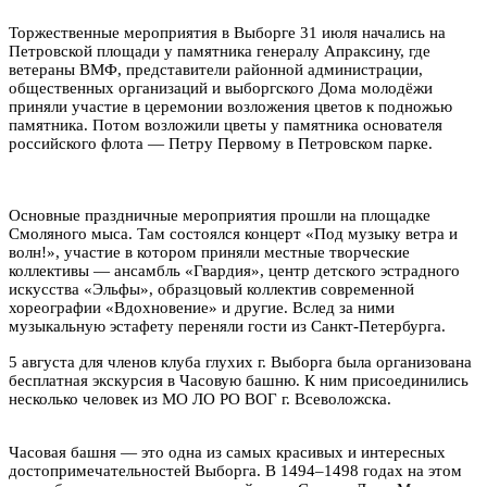
Торжественные мероприятия в Выборге 31 июля начались на
Петровской площади у памятника генералу Апраксину, где
ветераны ВМФ, представители районной администрации,
общественных организаций и выборгского Дома молодёжи
приняли участие в церемонии возложения цветов к подножью
памятника. Потом возложили цветы у памятника основателя
российского флота — Петру Первому в Петровском парке.
Основные праздничные мероприятия прошли на площадке
Смоляного мыса. Там состоялся концерт «Под музыку ветра и
волн!», участие в котором приняли местные творческие
коллективы — ансамбль «Гвардия», центр детского эстрадного
искусства «Эльфы», образцовый коллектив современной
хореографии «Вдохновение» и другие. Вслед за ними
музыкальную эстафету переняли гости из Санкт-Петербурга.
5 августа для членов клуба глухих г. Выборга была организована
бесплатная экскурсия в Часовую башню. К ним присоединились
несколько человек из МО ЛО РО ВОГ г. Всеволожска.
Часовая башня — это одна из самых красивых и интересных
достопримечательностей Выборга. В 1494–1498 годах на этом