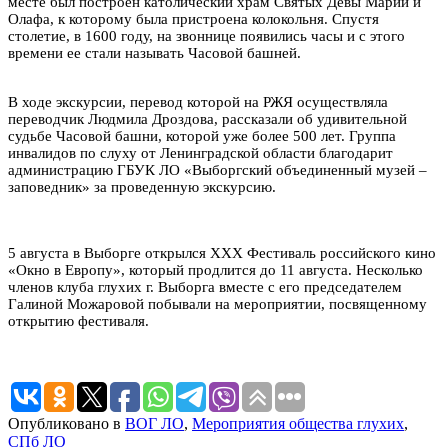
месте был построен католический храм Святых Девы Марии и
Олафа, к которому была пристроена колокольня. Спустя
столетие, в 1600 году, на звоннице появились часы и с этого
времени ее стали называть Часовой башней.
В ходе экскурсии, перевод которой на РЖЯ осуществляла
переводчик Людмила Дроздова, рассказали об удивительной
судьбе Часовой башни, которой уже более 500 лет. Группа
инвалидов по слуху от Ленинградской области благодарит
администрацию ГБУК ЛО «Выборгский объединенный музей –
заповедник» за проведенную экскурсию.
5 августа в Выборге открылся XXX Фестиваль российского кино
«Окно в Европу», который продлится до 11 августа. Несколько
членов клуба глухих г. Выборга вместе с его председателем
Галиной Можаровой побывали на мероприятии, посвященному
открытию фестиваля.
Опубликовано в
ВОГ ЛО
,
Мероприятия общества глухих
,
СПб ЛО