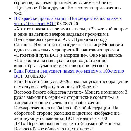
сервисов, включая приложения «Лайм», «Лайт»,
«Цифровое ТВ» и другие. Во всех этих приложениях
уже
В Саранске прошла акция «Поговорим на пальцах» в
честь 100-летия ВОГ
03.08.2026
«Хотите показать свое имя на пальцах?!» – такой вопрос
в один из летних вечеров задавали прохожим в
Центральном парке им. А. С. Пушкина города
Саранска.Именно так проходило в столице Мордовии
одно из ключевых мероприятий грантового проекта
«Столетний путь ВОГ в Мордовии». Оно называлось
«Поговорим на пальцах», а проводили акцию
волонтёры – участники курсов основ русского
Банк России выпускает памятную монету к 100-летию
ВОГ
03.08.2026
Банк России 4 августа 2026 года выпускает в обращение
памятную серебряную монету «100-летие
Всероссийского общества глухих».Монета номиналом 3
рубля выходит в серии «Исторические события».На
лицевой стороне вычеканено изображение
Государственного герба Российской Федерации. На
оборотной стороне размещено цветное изображение
действующей символики ВОГ и надпись «100
ЛЕТ».Переговоры о выпуске этой памятной монеты
Всероссийское общество глухих вело с