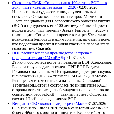
Спектакль ТМЖ «Сотая весна» к 100-летию ВОГ — в
лонг-листе «Звезда Театрала — 2026»
02.08.2026
Инклюзивный художественно-документальный
спектакль «Сотая весна» создан театром Мимики и
Жеста специально для Всероссийского общества глухих
(ВОГ) и приурочен к его 100-летнему юбилею.Проект
вошёл в лонг-лист премии «Звезда Театрала — 2026» в
номинации «Социальный проект в театре»!Это стало
возможным благодаря нашим зрителям, друзьям и всем,
кто поддержал проект и принял участие в первом этапе
голосования. Спасибо
ВОГ расширяет свои производства: встреча с
представителями ОАО «РЖД»
31.07.2026
29 июля состоялась встреча президента ВОГ Александра
Бочкова и руководителя отдела СРП ВОГ Вадима
Гасанова с начальником Центральной дирекции закупок
и снабжения (ЦДЗС) – филиале ОАО «РЖД» Артемом
Рязанцевым и заместителем начальника Светланой
Терентьевой.Встреча состоялась по инициативе РЖД:
стороны встретились для обсуждения новых планов по
совместной работе.РЖД — давний партнёр Общества
глухих. Швейные предприятия ВОГ
Ветераны СВО входят в мир через «Маяк»
31.07.2026
С 15 июня по 1 июля 2026 года в санатории «Маяк» на
берегу Чёрного моря по инициативе Всероссийского