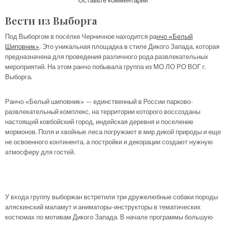
Оставьте комментарий
Вести из Выборга
Под Выборгом в посёлке Черничное находится ра
нчо «Белый
Шиповник»
. Это уникальная площадка в стиле Дикого Запада, которая
предназначена для проведения различного рода развлекательных
мероприятий. На этом ранчо побывала группа из МО ЛО РО ВОГ г.
Выборга.
Ранчо «Белый шиповник» — единственный в России парково-
развлекательный комплекс, на территории которого воссозданы
настоящий ковбойский город, индейская деревня и поселение
мормонов. Поля и хвойные леса погружают в мир дикой природы и еще
не освоенного континента, а постройки и декорации создают нужную
атмосферу для гостей.
У входа группу выборжан встретили три дружелюбные собаки породы
аляскинский маламут и аниматоры-инструкторы в тематических
костюмах по мотивам Дикого Запада. В начале программы большую