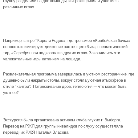
группу разделили на две команды, и игроки приняли участие в
различных играх.
Например, в игре “Короли Родео», где тренажер «Ковбойская бочка»
полностью имитирует движение настоящего быка, пневматический
тир, «Серебрянная подкова» и в других играх. Закончились эти
увлекательные игры катанием на лошади.
Развлекательная программа завершилась в уютном ресторанчике, где
душевно были накрыты столы, вокруг стояла уютная атмосфера в
стиле “кантри”. Потрескивание дров, тепло огня — что может быть
уютнее?
Экскурсия была организована активом клуба глухих г. Выборга.
Перевод на РЖЯ для группы инвалидов по слуху осуществляла
переводчик РЖЯ Наталья Власова.