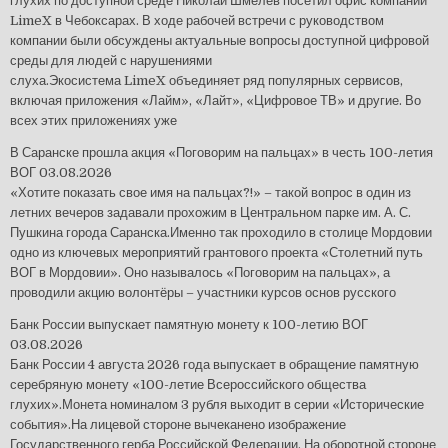
глухих по доступной среде Николай Шмелёв посетил офис компании
LimeX в Чебоксарах. В ходе рабочей встречи с руководством
компании были обсуждены актуальные вопросы доступной цифровой
среды для людей с нарушениями
слуха.Экосистема LimeX объединяет ряд популярных сервисов,
включая приложения «Лайм», «Лайт», «Цифровое ТВ» и другие. Во
всех этих приложениях уже
В Саранске прошла акция «Поговорим на пальцах» в честь 100-летия
ВОГ
03.08.2026
«Хотите показать свое имя на пальцах?!» – такой вопрос в один из
летних вечеров задавали прохожим в Центральном парке им. А. С.
Пушкина города Саранска.Именно так проходило в столице Мордовии
одно из ключевых мероприятий грантового проекта «Столетний путь
ВОГ в Мордовии». Оно называлось «Поговорим на пальцах», а
проводили акцию волонтёры – участники курсов основ русского
Банк России выпускает памятную монету к 100-летию ВОГ
03.08.2026
Банк России 4 августа 2026 года выпускает в обращение памятную
серебряную монету «100-летие Всероссийского общества
глухих».Монета номиналом 3 рубля выходит в серии «Исторические
события».На лицевой стороне вычеканено изображение
Государственного герба Российской Федерации. На оборотной стороне