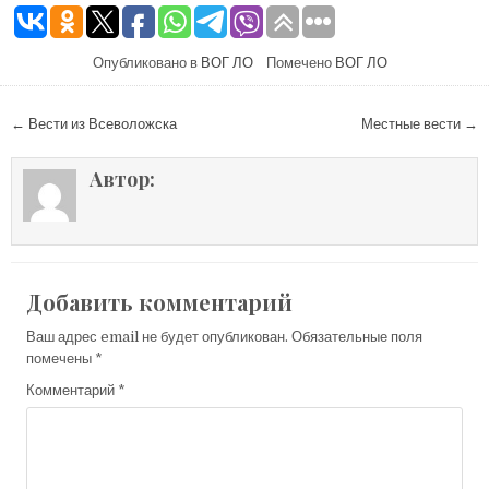
Опубликовано в
ВОГ ЛО
Помечено
ВОГ ЛО
Навигация по записям
← Вести из Всеволожска
Местные вести →
Автор:
Добавить комментарий
Ваш адрес email не будет опубликован.
Обязательные поля
помечены
*
Комментарий
*