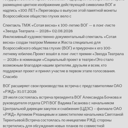
размещено цветное изображение действующей символики ВОГ и
надпись «100 ЛЕТ».Переговоры о выпуске этой памятной монеты
Всероссийское общество глухих вело с
Спектакль ТМЖ «Сотая весна» к 100-летию ВОГ — в лонг-листе
«Звезда Театрала — 2026»
02.08.2026
Инклюзивный художественно-документальный спектакль «Сотая
весна» создан театром Мимики и Жеста специально для
Всероссийского общества глухих (ВОГ) и приурочен к его 100-
летнему юбилею.Проект вошёл в лонг-лист премии «Звезда Театрала
— 2026» в номинации «Социальный проект в театре»!Это стало
возможным благодаря нашим зрителям, друзьям и всем, кто
поддержал проект и принял участие в первом этапе голосования.
Спасибо
ВОГ расширяет свои производства: встреча с представителями ОАО
«РЖД»
31.07.2026
29 июля состоялась встреча президента ВОГ Александра Бочкова и
руководителя отдела СРП ВОГ Вадима Гасанова с начальником
Центральной дирекции закупок и снабжения (ЦДЗС) – филиале ОАО
«РЖД» Артемом Рязанцевым и заместителем начальника Светланой
Терентьевой.Встреча состоялась по инициативе РЖД: стороны
встретились для обсуждения новых планов по совместной