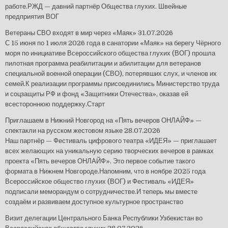
работе.РЖД — давний партнёр Общества глухих. Швейные
предприятия ВОГ
Ветераны СВО входят в мир через «Маяк»
31.07.2026
С 15 июня по 1 июля 2026 года в санатории «Маяк» на берегу Чёрного
моря по инициативе Всероссийского общества глухих (ВОГ) прошла
пилотная программа реабилитации и абилитации для ветеранов
специальной военной операции (СВО), потерявших слух, и членов их
семей.К реализации программы присоединились Министерство труда
и соцзащиты РФ и фонд «Защитники Отечества», оказав ей
всестороннюю поддержку.Старт
Приглашаем в Нижний Новгород на «Пять вечеров ОНЛАЙФ» —
спектакли на русском жестовом языке
28.07.2026
Наш партнёр — Фестиваль цифрового театра «ИДЕЯ» — приглашает
всех желающих на уникальную серию творческих вечеров в рамках
проекта «Пять вечеров ОНЛАЙФ». Это первое событие такого
формата в Нижнем Новгороде.Напомним, что в ноябре 2025 года
Всероссийское общество глухих (ВОГ) и Фестиваль «ИДЕЯ»
подписали меморандум о сотрудничестве.И теперь мы вместе
создаём и развиваем доступное культурное пространство
Визит делегации Центрального Банка Республики Узбекистан во